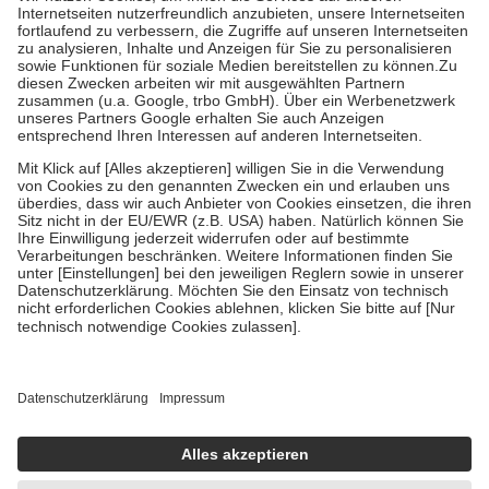
Kosten der Leistung zu entrichten.
Diese Regeln gelten grundsätzlich auch für Online-Apotheken.
Bei Heilmitteln und häuslicher Krankenpflege beträgt die
Zuzahlung zehn Prozent der Kosten sowie zehn Euro je
Verordnung.
Um das Engagement der Versicherten für ihre eigene Gesundheit zu
stärken und die besondere Stellung der Familie zu unterstützen,
fallen
keine Zuzahlungen
an bei:
• Kindern und Jugendlichen bis zum vollendeten 18. Lebensjahr
mit Ausnahme der Fahrkosten
• Untersuchungen zur Vorsorge und Früherkennung, die von der
GKV getragen werden
• empfohlenen Schutzimpfungen
• Harn- und Blutteststreifen
Wir nutzen Trusted Shops als unabhängigen Dienstleister für die
Einholung von Bewertungen. Trusted Shops hat Maßnahmen
getroffen, um sicherzustellen, dass es sich um echte Bewertungen
handelt. Mehr Informationen findest du hier:
https://help.etrusted.com/hc/de/articles/4419944605341
Einige Bilder und Inhalte wurden unter Zuhilfenahme künstlicher