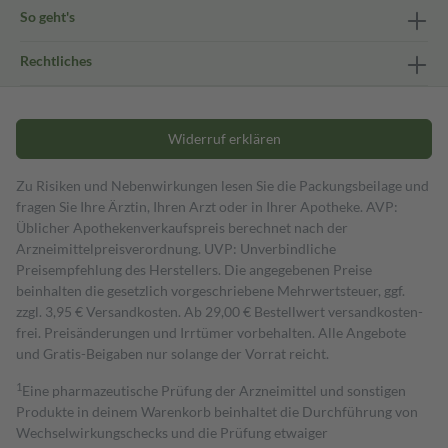
So geht's
Rechtliches
Widerruf erklären
Zu Risiken und Nebenwirkungen lesen Sie die Packungsbeilage und
fragen Sie Ihre Ärztin, Ihren Arzt oder in Ihrer Apotheke. AVP:
Üblicher Apothekenverkaufspreis berechnet nach der
Arzneimittelpreisverordnung. UVP: Unverbindliche
Preisempfehlung des Herstellers. Die angegebenen Preise
beinhalten die gesetzlich vorgeschriebene Mehrwertsteuer, ggf.
zzgl. 3,95 € Versandkosten. Ab 29,00 € Bestell­wert versand­kosten­
frei. Preisänderungen und Irrtümer vorbehalten. Alle Angebote
und Gratis-Beigaben nur solange der Vorrat reicht.
1
Eine pharmazeutische Prüfung der Arzneimittel und sonstigen
Produkte in deinem Warenkorb beinhaltet die Durchführung von
Wechselwirkungschecks und die Prüfung etwaiger