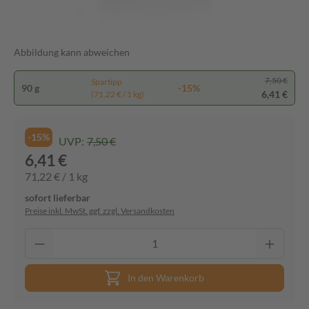
Abbildung kann abweichen
7,50 €
Spartipp
90 g
-15%
6,41 €
(71,22 € / 1 kg)
-15%
UVP:
7,50 €
6,41 €
71,22 € / 1 kg
sofort lieferbar
Preise inkl. MwSt. ggf. zzgl. Versandkosten
In den Warenkorb