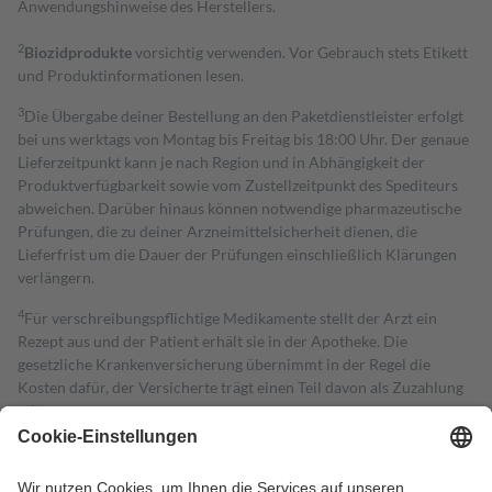
Anwendungshinweise des Herstellers.
2
Biozidprodukte
vorsichtig verwenden. Vor Gebrauch stets Etikett
und Produktinformationen lesen.
3
Die Übergabe deiner Bestellung an den Paketdienstleister erfolgt
bei uns werktags von Montag bis Freitag bis 18:00 Uhr. Der genaue
Lieferzeitpunkt kann je nach Region und in Abhängigkeit der
Produktverfügbarkeit sowie vom Zustellzeitpunkt des Spediteurs
abweichen. Darüber hinaus können notwendige pharmazeutische
Prüfungen, die zu deiner Arzneimittelsicherheit dienen, die
Lieferfrist um die Dauer der Prüfungen einschließlich Klärungen
verlängern.
4
Für verschreibungspflichtige Medikamente stellt der Arzt ein
Rezept aus und der Patient erhält sie in der Apotheke. Die
gesetzliche Krankenversicherung übernimmt in der Regel die
Kosten dafür, der Versicherte trägt einen Teil davon als Zuzahlung
mit.
Grundsätzlich leisten Mitglieder Zuzahlungen in Höhe von zehn
Prozent des Abgabepreises,
mindestens
jedoch
fünf Euro
und
höchstens zehn Euro.
Es sind jedoch nie mehr als die tatsächlichen