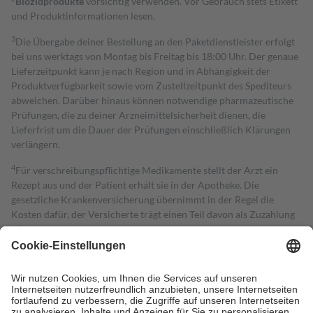
Biozidprodukte
vorsichtig verwenden. Vor Gebrauch stets Etikett
und Produktinformationen lesen.
3
Die Übergabe deiner Bestellung an den Paketdienstleister erfolgt
bei uns werktags von Montag bis Freitag bis 18:00 Uhr. Der genaue
Lieferzeitpunkt kann je nach Region und in Abhängigkeit der
Produktverfügbarkeit sowie vom Zustellzeitpunkt des Spediteurs
abweichen. Darüber hinaus können notwendige pharmazeutische
Prüfungen, die zu deiner Arzneimittelsicherheit dienen, die
Lieferfrist um die Dauer der Prüfungen einschließlich Klärungen
verlängern.
4
Für verschreibungspflichtige Medikamente stellt der Arzt ein
Rezept aus und der Patient erhält sie in der Apotheke. Die
gesetzliche Krankenversicherung übernimmt in der Regel die
Kosten dafür, der Versicherte trägt einen Teil davon als Zuzahlung
mit.
Grundsätzlich leisten Mitglieder Zuzahlungen in Höhe von zehn
Prozent des Abgabepreises,
mindestens
jedoch
fünf Euro
und
höchstens zehn Euro.
Es sind jedoch nie mehr als die tatsächlichen
Kosten der Leistung zu entrichten.
Diese Regeln gelten grundsätzlich auch für Online-Apotheken.