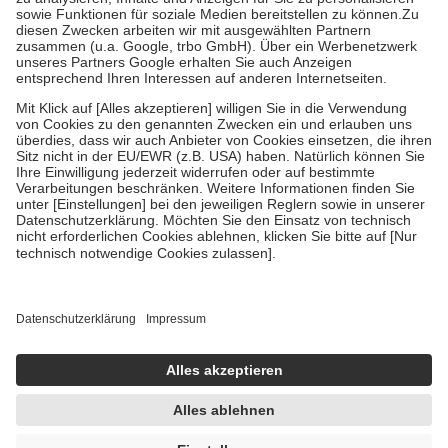
Bei Heilmitteln und häuslicher Krankenpflege beträgt die
Zuzahlung zehn Prozent der Kosten sowie zehn Euro je
Verordnung.
Um das Engagement der Versicherten für ihre eigene Gesundheit zu
stärken und die besondere Stellung der Familie zu unterstützen,
fallen
keine Zuzahlungen
an bei:
• Kindern und Jugendlichen bis zum vollendeten 18. Lebensjahr
mit Ausnahme der Fahrkosten
• Untersuchungen zur Vorsorge und Früherkennung, die von der
GKV getragen werden
• empfohlenen Schutzimpfungen
• Harn- und Blutteststreifen
Wir nutzen Trusted Shops als unabhängigen Dienstleister für die
Einholung von Bewertungen. Trusted Shops hat Maßnahmen
getroffen, um sicherzustellen, dass es sich um echte Bewertungen
handelt. Mehr Informationen findest du hier:
https://help.etrusted.com/hc/de/articles/4419944605341
Einige Bilder und Inhalte wurden unter Zuhilfenahme künstlicher
Intelligenz erstellt.