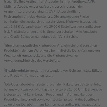
fragen Sie Ihre Ärztin, Ihren Arzt oder in Ihrer Apotheke. AVP:
Üblicher Apothekenverkaufspreis berechnet nach der
Arzneimittelpreisverordnung. UVP: Unverbindliche
Preisempfehlung des Herstellers. Die angegebenen Preise
beinhalten die gesetzlich vorgeschriebene Mehrwertsteuer, ggf.
zzgl. 3,95 € Versandkosten. Ab 29,00 € Bestell­wert versand­kosten­
frei. Preisänderungen und Irrtümer vorbehalten. Alle Angebote
und Gratis-Beigaben nur solange der Vorrat reicht.
1
Eine pharmazeutische Prüfung der Arzneimittel und sonstigen
Produkte in deinem Warenkorb beinhaltet die Durchführung von
Wechselwirkungschecks und die Prüfung etwaiger
Anwendungshinweise des Herstellers.
2
Biozidprodukte
vorsichtig verwenden. Vor Gebrauch stets Etikett
und Produktinformationen lesen.
3
Die Übergabe deiner Bestellung an den Paketdienstleister erfolgt
bei uns werktags von Montag bis Freitag bis 18:00 Uhr. Der genaue
Lieferzeitpunkt kann je nach Region und in Abhängigkeit der
Produktverfügbarkeit sowie vom Zustellzeitpunkt des Spediteurs
abweichen. Darüber hinaus können notwendige pharmazeutische