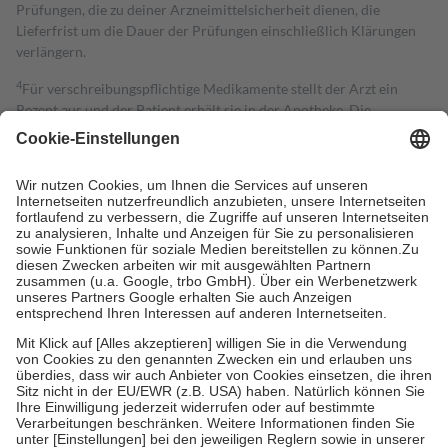
Prüfungen, die zu deiner Arzneimittelsicherheit dienen, die
Lieferfrist um die Dauer der Prüfungen einschließlich Klärungen
verlängern.
4
Für verschreibungspflichtige Medikamente stellt der Arzt ein
Rezept aus und der Patient erhält sie in der Apotheke. Die
gesetzliche Krankenversicherung übernimmt in der Regel die
Kosten dafür, der Versicherte trägt einen Teil davon als Zuzahlung
mit.
Grundsätzlich leisten Mitglieder Zuzahlungen in Höhe von zehn
Prozent des Abgabepreises,
mindestens
jedoch
fünf Euro
und
höchstens zehn Euro.
Es sind jedoch nie mehr als die tatsächlichen
Kosten der Leistung zu entrichten.
Diese Regeln gelten grundsätzlich auch für Online-Apotheken.
Bei Heilmitteln und häuslicher Krankenpflege beträgt die
Zuzahlung zehn Prozent der Kosten sowie zehn Euro je
Verordnung.
Um das Engagement der Versicherten für ihre eigene Gesundheit zu
stärken und die besondere Stellung der Familie zu unterstützen,
fallen
keine Zuzahlungen
an bei:
• Kindern und Jugendlichen bis zum vollendeten 18. Lebensjahr
mit Ausnahme der Fahrkosten