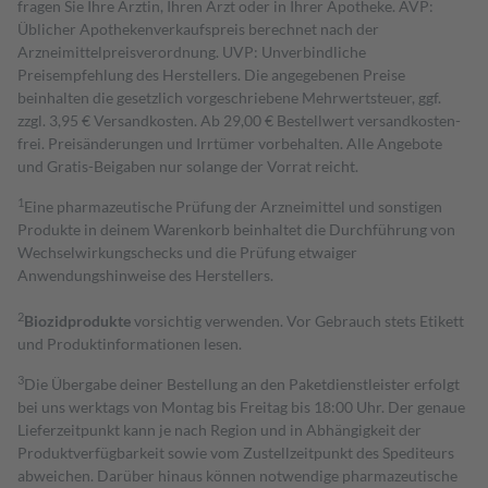
fragen Sie Ihre Ärztin, Ihren Arzt oder in Ihrer Apotheke. AVP:
Üblicher Apothekenverkaufspreis berechnet nach der
Arzneimittelpreisverordnung. UVP: Unverbindliche
Preisempfehlung des Herstellers. Die angegebenen Preise
beinhalten die gesetzlich vorgeschriebene Mehrwertsteuer, ggf.
zzgl. 3,95 € Versandkosten. Ab 29,00 € Bestell­wert versand­kosten­
frei. Preisänderungen und Irrtümer vorbehalten. Alle Angebote
und Gratis-Beigaben nur solange der Vorrat reicht.
1
Eine pharmazeutische Prüfung der Arzneimittel und sonstigen
Produkte in deinem Warenkorb beinhaltet die Durchführung von
Wechselwirkungschecks und die Prüfung etwaiger
Anwendungshinweise des Herstellers.
2
Biozidprodukte
vorsichtig verwenden. Vor Gebrauch stets Etikett
und Produktinformationen lesen.
3
Die Übergabe deiner Bestellung an den Paketdienstleister erfolgt
bei uns werktags von Montag bis Freitag bis 18:00 Uhr. Der genaue
Lieferzeitpunkt kann je nach Region und in Abhängigkeit der
Produktverfügbarkeit sowie vom Zustellzeitpunkt des Spediteurs
abweichen. Darüber hinaus können notwendige pharmazeutische