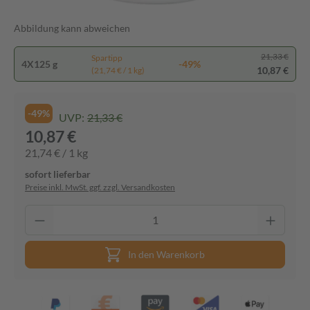
Abbildung kann abweichen
21,33 €
Spartipp
4X125 g
-49%
10,87 €
(21,74 € / 1 kg)
-49%
UVP:
21,33 €
10,87 €
21,74 € / 1 kg
sofort lieferbar
Preise inkl. MwSt. ggf. zzgl. Versandkosten
In den Warenkorb