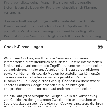
Prüfungen, die zu deiner Arzneimittelsicherheit dienen, die
Lieferfrist um die Dauer der Prüfungen einschließlich Klärungen
verlängern.
4
Für verschreibungspflichtige Medikamente stellt der Arzt ein
Rezept aus und der Patient erhält sie in der Apotheke. Die
gesetzliche Krankenversicherung übernimmt in der Regel die
Kosten dafür, der Versicherte trägt einen Teil davon als Zuzahlung
mit.
Grundsätzlich leisten Mitglieder Zuzahlungen in Höhe von zehn
Prozent des Abgabepreises,
mindestens
jedoch
fünf Euro
und
höchstens zehn Euro.
Es sind jedoch nie mehr als die tatsächlichen
Kosten der Leistung zu entrichten.
Diese Regeln gelten grundsätzlich auch für Online-Apotheken.
Bei Heilmitteln und häuslicher Krankenpflege beträgt die
Zuzahlung zehn Prozent der Kosten sowie zehn Euro je
Verordnung.
Um das Engagement der Versicherten für ihre eigene Gesundheit zu
stärken und die besondere Stellung der Familie zu unterstützen,
fallen
keine Zuzahlungen
an bei:
• Kindern und Jugendlichen bis zum vollendeten 18. Lebensjahr
mit Ausnahme der Fahrkosten