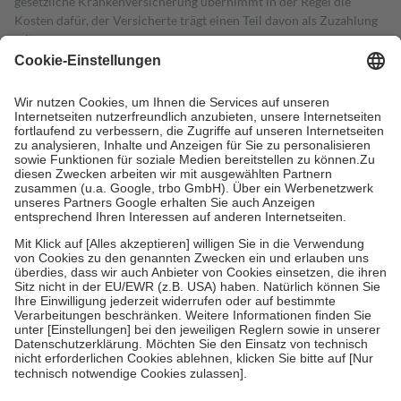
gesetzliche Krankenversicherung übernimmt in der Regel die
Kosten dafür, der Versicherte trägt einen Teil davon als Zuzahlung
mit.
Grundsätzlich leisten Mitglieder Zuzahlungen in Höhe von zehn
Prozent des Abgabepreises,
mindestens
jedoch
fünf Euro
und
höchstens zehn Euro.
Es sind jedoch nie mehr als die tatsächlichen
Kosten der Leistung zu entrichten.
Diese Regeln gelten grundsätzlich auch für Online-Apotheken.
Bei Heilmitteln und häuslicher Krankenpflege beträgt die
Zuzahlung zehn Prozent der Kosten sowie zehn Euro je
Verordnung.
Um das Engagement der Versicherten für ihre eigene Gesundheit zu
stärken und die besondere Stellung der Familie zu unterstützen,
fallen
keine Zuzahlungen
an bei:
• Kindern und Jugendlichen bis zum vollendeten 18. Lebensjahr
mit Ausnahme der Fahrkosten
• Untersuchungen zur Vorsorge und Früherkennung, die von der
GKV getragen werden
• empfohlenen Schutzimpfungen
• Harn- und Blutteststreifen
Wir nutzen Trusted Shops als unabhängigen Dienstleister für die