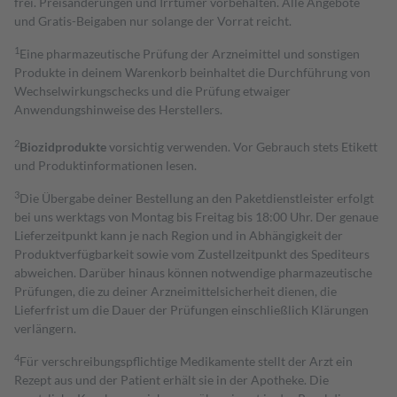
frei. Preisänderungen und Irrtümer vorbehalten. Alle Angebote
und Gratis-Beigaben nur solange der Vorrat reicht.
1
Eine pharmazeutische Prüfung der Arzneimittel und sonstigen
Produkte in deinem Warenkorb beinhaltet die Durchführung von
Wechselwirkungschecks und die Prüfung etwaiger
Anwendungshinweise des Herstellers.
2
Biozidprodukte
vorsichtig verwenden. Vor Gebrauch stets Etikett
und Produktinformationen lesen.
3
Die Übergabe deiner Bestellung an den Paketdienstleister erfolgt
bei uns werktags von Montag bis Freitag bis 18:00 Uhr. Der genaue
Lieferzeitpunkt kann je nach Region und in Abhängigkeit der
Produktverfügbarkeit sowie vom Zustellzeitpunkt des Spediteurs
abweichen. Darüber hinaus können notwendige pharmazeutische
Prüfungen, die zu deiner Arzneimittelsicherheit dienen, die
Lieferfrist um die Dauer der Prüfungen einschließlich Klärungen
verlängern.
4
Für verschreibungspflichtige Medikamente stellt der Arzt ein
Rezept aus und der Patient erhält sie in der Apotheke. Die