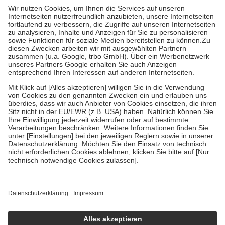
höchstens zehn Euro.
Es sind jedoch nie mehr als die tatsächlichen
Kosten der Leistung zu entrichten.
Diese Regeln gelten grundsätzlich auch für Online-Apotheken.
Bei Heilmitteln und häuslicher Krankenpflege beträgt die
Zuzahlung zehn Prozent der Kosten sowie zehn Euro je
Verordnung.
Um das Engagement der Versicherten für ihre eigene Gesundheit zu
stärken und die besondere Stellung der Familie zu unterstützen,
fallen
keine Zuzahlungen
an bei:
• Kindern und Jugendlichen bis zum vollendeten 18. Lebensjahr
mit Ausnahme der Fahrkosten
• Untersuchungen zur Vorsorge und Früherkennung, die von der
GKV getragen werden
• empfohlenen Schutzimpfungen
• Harn- und Blutteststreifen
Wir nutzen Trusted Shops als unabhängigen Dienstleister für die
Einholung von Bewertungen. Trusted Shops hat Maßnahmen
getroffen, um sicherzustellen, dass es sich um echte Bewertungen
handelt. Mehr Informationen findest du hier:
https://help.etrusted.com/hc/de/articles/4419944605341