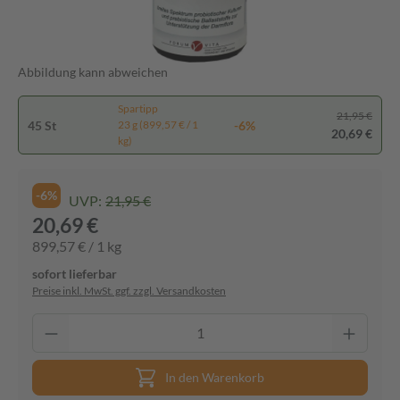
Abbildung kann abweichen
Spartipp
21,95 €
45 St
-6%
23 g (899,57 € / 1
20,69 €
kg)
-6%
UVP:
21,95 €
20,69 €
899,57 € / 1 kg
sofort lieferbar
Preise inkl. MwSt. ggf. zzgl. Versandkosten
In den Warenkorb