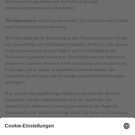
Wechselwirkungschecks und die Prüfung etwaiger
Anwendungshinweise des Herstellers.
2
Biozidprodukte
vorsichtig verwenden. Vor Gebrauch stets Etikett
und Produktinformationen lesen.
3
Die Übergabe deiner Bestellung an den Paketdienstleister erfolgt
bei uns werktags von Montag bis Freitag bis 18:00 Uhr. Der genaue
Lieferzeitpunkt kann je nach Region und in Abhängigkeit der
Produktverfügbarkeit sowie vom Zustellzeitpunkt des Spediteurs
abweichen. Darüber hinaus können notwendige pharmazeutische
Prüfungen, die zu deiner Arzneimittelsicherheit dienen, die
Lieferfrist um die Dauer der Prüfungen einschließlich Klärungen
verlängern.
4
Für verschreibungspflichtige Medikamente stellt der Arzt ein
Rezept aus und der Patient erhält sie in der Apotheke. Die
gesetzliche Krankenversicherung übernimmt in der Regel die
Kosten dafür, der Versicherte trägt einen Teil davon als Zuzahlung
mit.
Grundsätzlich leisten Mitglieder Zuzahlungen in Höhe von zehn
Prozent des Abgabepreises,
mindestens
jedoch
fünf Euro
und