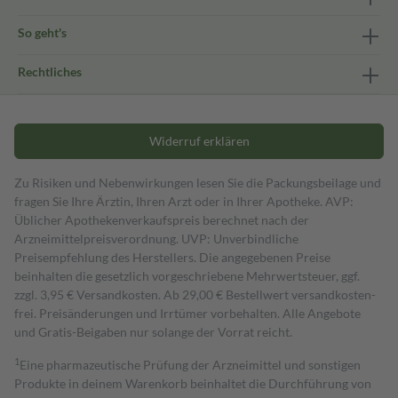
So geht's
Rechtliches
Widerruf erklären
Zu Risiken und Nebenwirkungen lesen Sie die Packungsbeilage und
fragen Sie Ihre Ärztin, Ihren Arzt oder in Ihrer Apotheke. AVP:
Üblicher Apothekenverkaufspreis berechnet nach der
Arzneimittelpreisverordnung. UVP: Unverbindliche
Preisempfehlung des Herstellers. Die angegebenen Preise
beinhalten die gesetzlich vorgeschriebene Mehrwertsteuer, ggf.
zzgl. 3,95 € Versandkosten. Ab 29,00 € Bestell­wert versand­kosten­
frei. Preisänderungen und Irrtümer vorbehalten. Alle Angebote
und Gratis-Beigaben nur solange der Vorrat reicht.
1
Eine pharmazeutische Prüfung der Arzneimittel und sonstigen
Produkte in deinem Warenkorb beinhaltet die Durchführung von