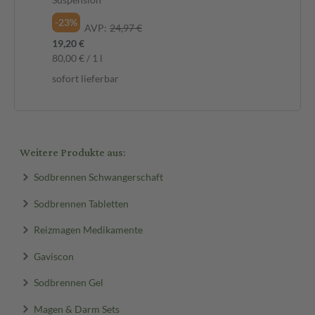
-23%
-2
AVP:
24,97 €
19,20 €
19,
80,00 € / 1 l
0,4
sofort lieferbar
sof
Weitere Produkte aus:
Sodbrennen Schwangerschaft
Sodbrennen Tabletten
Reizmagen Medikamente
Gaviscon
Sodbrennen Gel
Magen & Darm Sets