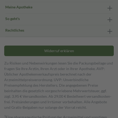
Meine Apotheke
So geht's
Rechtliches
Widerruf erklären
Zu Risiken und Nebenwirkungen lesen Sie die Packungsbeilage und
fragen Sie Ihre Ärztin, Ihren Arzt oder in Ihrer Apotheke. AVP:
Üblicher Apothekenverkaufspreis berechnet nach der
Arzneimittelpreisverordnung. UVP: Unverbindliche
Preisempfehlung des Herstellers. Die angegebenen Preise
beinhalten die gesetzlich vorgeschriebene Mehrwertsteuer, ggf.
zzgl. 3,95 € Versandkosten. Ab 29,00 € Bestell­wert versand­kosten­
frei. Preisänderungen und Irrtümer vorbehalten. Alle Angebote
und Gratis-Beigaben nur solange der Vorrat reicht.
1
Eine pharmazeutische Prüfung der Arzneimittel und sonstigen