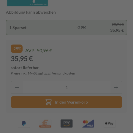
Abbildung kann abweichen
50,96 €
1 Sparset
-29%
35,95 €
-29%
AVP:
50,96 €
35,95 €
sofort lieferbar
Preise inkl. MwSt. ggf. zzgl. Versandkosten
In den Warenkorb