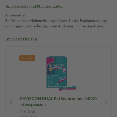
Hinweistexte und Pflichtangaben
Arzneimittel
Zu Risiken und Nebenwirkungen lesen Sie die Packungsbeilage
und fragen Sie Ihre Ärztin, Ihren Arzt oder in Ihrer Apotheke.
Im Set enthalten
Bestseller
t
GAVISCON DUAL Bei Sodbrennen 24X10
GA
ml Suspension
Ka
24X10 ml
48 
Suspension
Ka