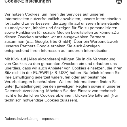
Grundsätzlich leisten Mitglieder Zuzahlungen in Höhe von zehn
Prozent des Abgabepreises,
mindestens
jedoch
fünf Euro
und
höchstens zehn Euro.
Es sind jedoch nie mehr als die tatsächlichen
Kosten der Leistung zu entrichten.
Diese Regeln gelten grundsätzlich auch für Online-Apotheken.
Bei Heilmitteln und häuslicher Krankenpflege beträgt die
Zuzahlung zehn Prozent der Kosten sowie zehn Euro je
Verordnung.
Um das Engagement der Versicherten für ihre eigene Gesundheit zu
stärken und die besondere Stellung der Familie zu unterstützen,
fallen
keine Zuzahlungen
an bei:
• Kindern und Jugendlichen bis zum vollendeten 18. Lebensjahr
mit Ausnahme der Fahrkosten
• Untersuchungen zur Vorsorge und Früherkennung, die von der
GKV getragen werden
• empfohlenen Schutzimpfungen
• Harn- und Blutteststreifen
Wir nutzen Trusted Shops als unabhängigen Dienstleister für die
Einholung von Bewertungen. Trusted Shops hat Maßnahmen
getroffen, um sicherzustellen, dass es sich um echte Bewertungen
handelt. Mehr Informationen findest du hier: