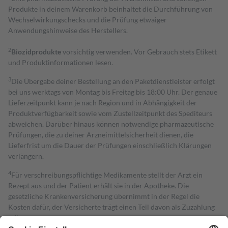
Produkte in deinem Warenkorb beinhaltet die Durchführung von
Wechselwirkungschecks und die Prüfung etwaiger
Anwendungshinweise des Herstellers.
2
Biozidprodukte
vorsichtig verwenden. Vor Gebrauch stets Etikett
und Produktinformationen lesen.
3
Die Übergabe deiner Bestellung an den Paketdienstleister erfolgt
bei uns werktags von Montag bis Freitag bis 18:00 Uhr. Der genaue
Lieferzeitpunkt kann je nach Region und in Abhängigkeit der
Produktverfügbarkeit sowie vom Zustellzeitpunkt des Spediteurs
abweichen. Darüber hinaus können notwendige pharmazeutische
Prüfungen, die zu deiner Arzneimittelsicherheit dienen, die
Lieferfrist um die Dauer der Prüfungen einschließlich Klärungen
verlängern.
4
Für verschreibungspflichtige Medikamente stellt der Arzt ein
Rezept aus und der Patient erhält sie in der Apotheke. Die
gesetzliche Krankenversicherung übernimmt in der Regel die
Kosten dafür, der Versicherte trägt einen Teil davon als Zuzahlung
mit.