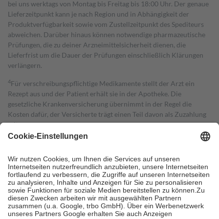
bei uns werktags von Montag bis Freitag bis 18:00 Uhr. Der genaue
Lieferzeitpunkt kann je nach Region und in Abhängigkeit der
Produktverfügbarkeit sowie vom Zustellzeitpunkt des Spediteurs
abweichen. Darüber hinaus können notwendige pharmazeutische
Prüfungen, die zu deiner Arzneimittelsicherheit dienen, die
Lieferfrist um die Dauer der Prüfungen einschließlich Klärungen
verlängern.
4
Für verschreibungspflichtige Medikamente stellt der Arzt ein
Rezept aus und der Patient erhält sie in der Apotheke. Die
gesetzliche Krankenversicherung übernimmt in der Regel die
Kosten dafür, der Versicherte trägt einen Teil davon als Zuzahlung
mit.
Grundsätzlich leisten Mitglieder Zuzahlungen in Höhe von zehn
Prozent des Abgabepreises,
mindestens
jedoch
fünf Euro
und
höchstens zehn Euro.
Es sind jedoch nie mehr als die tatsächlichen
Kosten der Leistung zu entrichten.
Diese Regeln gelten grundsätzlich auch für Online-Apotheken.
Bei Heilmitteln und häuslicher Krankenpflege beträgt die
Zuzahlung zehn Prozent der Kosten sowie zehn Euro je
Verordnung.
Um das Engagement der Versicherten für ihre eigene Gesundheit zu