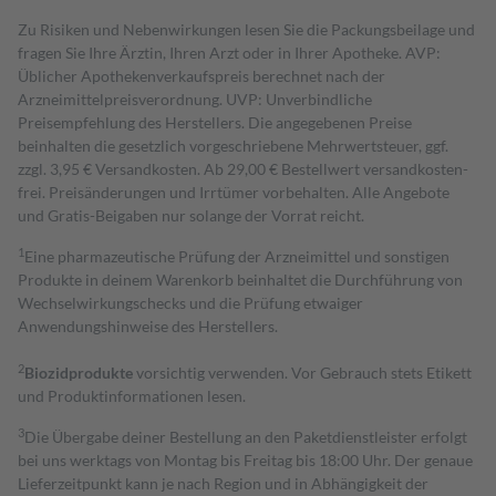
Zu Risiken und Nebenwirkungen lesen Sie die Packungsbeilage und
fragen Sie Ihre Ärztin, Ihren Arzt oder in Ihrer Apotheke. AVP:
Üblicher Apothekenverkaufspreis berechnet nach der
Arzneimittelpreisverordnung. UVP: Unverbindliche
Preisempfehlung des Herstellers. Die angegebenen Preise
beinhalten die gesetzlich vorgeschriebene Mehrwertsteuer, ggf.
zzgl. 3,95 € Versandkosten. Ab 29,00 € Bestell­wert versand­kosten­
frei. Preisänderungen und Irrtümer vorbehalten. Alle Angebote
und Gratis-Beigaben nur solange der Vorrat reicht.
1
Eine pharmazeutische Prüfung der Arzneimittel und sonstigen
Produkte in deinem Warenkorb beinhaltet die Durchführung von
Wechselwirkungschecks und die Prüfung etwaiger
Anwendungshinweise des Herstellers.
2
Biozidprodukte
vorsichtig verwenden. Vor Gebrauch stets Etikett
und Produktinformationen lesen.
3
Die Übergabe deiner Bestellung an den Paketdienstleister erfolgt
bei uns werktags von Montag bis Freitag bis 18:00 Uhr. Der genaue
Lieferzeitpunkt kann je nach Region und in Abhängigkeit der