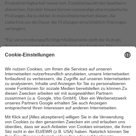
Produktverfügbarkeit sowie vom Zustellzeitpunkt des Spediteurs
abweichen. Darüber hinaus können notwendige pharmazeutische
Prüfungen, die zu deiner Arzneimittelsicherheit dienen, die
Lieferfrist um die Dauer der Prüfungen einschließlich Klärungen
verlängern.
4
Für verschreibungspflichtige Medikamente stellt der Arzt ein
Rezept aus und der Patient erhält sie in der Apotheke. Die
gesetzliche Krankenversicherung übernimmt in der Regel die
Kosten dafür, der Versicherte trägt einen Teil davon als Zuzahlung
mit.
Grundsätzlich leisten Mitglieder Zuzahlungen in Höhe von zehn
Prozent des Abgabepreises,
mindestens
jedoch
fünf Euro
und
höchstens zehn Euro.
Es sind jedoch nie mehr als die tatsächlichen
Kosten der Leistung zu entrichten.
Diese Regeln gelten grundsätzlich auch für Online-Apotheken.
Bei Heilmitteln und häuslicher Krankenpflege beträgt die
Zuzahlung zehn Prozent der Kosten sowie zehn Euro je
Verordnung.
Um das Engagement der Versicherten für ihre eigene Gesundheit zu
stärken und die besondere Stellung der Familie zu unterstützen,
fallen
keine Zuzahlungen
an bei: