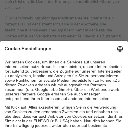
Lieferfrist um die Dauer der Prüfungen einschließlich Klärungen
verlängern.
4
Für verschreibungspflichtige Medikamente stellt der Arzt ein
Rezept aus und der Patient erhält sie in der Apotheke. Die
gesetzliche Krankenversicherung übernimmt in der Regel die
Kosten dafür, der Versicherte trägt einen Teil davon als Zuzahlung
mit.
Grundsätzlich leisten Mitglieder Zuzahlungen in Höhe von zehn
Prozent des Abgabepreises,
mindestens
jedoch
fünf Euro
und
höchstens zehn Euro.
Es sind jedoch nie mehr als die tatsächlichen
Kosten der Leistung zu entrichten.
Diese Regeln gelten grundsätzlich auch für Online-Apotheken.
Bei Heilmitteln und häuslicher Krankenpflege beträgt die
Zuzahlung zehn Prozent der Kosten sowie zehn Euro je
Verordnung.
Um das Engagement der Versicherten für ihre eigene Gesundheit zu
stärken und die besondere Stellung der Familie zu unterstützen,
fallen
keine Zuzahlungen
an bei:
• Kindern und Jugendlichen bis zum vollendeten 18. Lebensjahr
mit Ausnahme der Fahrkosten
• Untersuchungen zur Vorsorge und Früherkennung, die von der