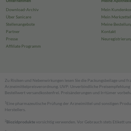
Unternehmen
Meine Apothek
Download-Archiv
Mein Kundenko
Über Sanicare
Mein Merkzettel
Stellenangebote
Meine Bestellun
Partner
Kontakt
Presse
Neuregistrierun
Affiliate Programm
Zu Risiken und Nebenwirkungen lesen Sie die Packungsbeilage und fra
Arzneimittelpreisverordnung. UVP: Unverbindliche Preisempfehlung de
Bestell­wert versand­kosten­frei. Preisänderungen und Irrtümer vorbeh
1
Eine pharmazeutische Prüfung der Arzneimittel und sonstigen Pro
Herstellers.
2
Biozidprodukte
vorsichtig verwenden. Vor Gebrauch stets Etikett u