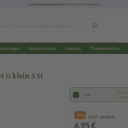
versandkostenfrei
ab 29 € und für E-Rezepte
letzungen
Sonnenschutz
Marken
Themenwelten
 G klein 3 St
Sparti
3 St
(2,32 € 
-31%
UVP:
10,00 €
6,95 €