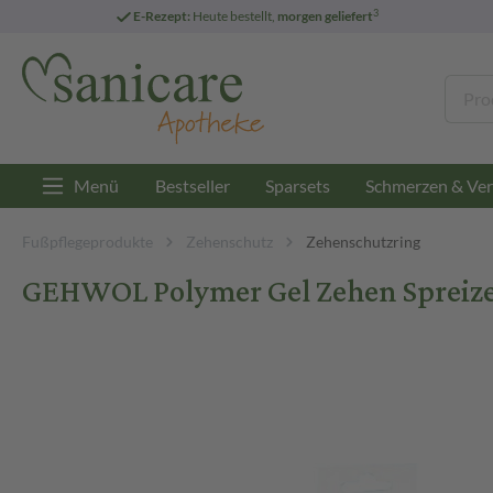
3
E-Rezept:
Heute bestellt,
morgen geliefert
Menü
Bestseller
Sparsets
Schmerzen & Ver
Fußpflegeprodukte
Zehenschutz
Zehenschutzring
GEHWOL Polymer Gel Zehen Spreizer