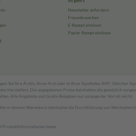
e
So geht's
nto
Newsletter anfordern
Freunde werben
gen
E-Rezept einlösen
Papier Rezept einlösen
g
gen Sie Ihre Ärztin, Ihren Arzt oder in Ihrer Apotheke. AVP: Üblicher A
s Herstellers. Die angegebenen Preise beinhalten die gesetzlich vorgesc
alten. Alle Angebote und Gratis-Beigaben nur solange der Vorrat reicht.
dukte in deinem Warenkorb beinhaltet die Durchführung von Wechselwir
nd Produktinformationen lesen.