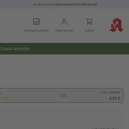
persönliche
pharmazeutische Beratung
Rezept einlösen
Mein Konto
0,00 €
Deine Vorteile
UVP:
10,00 €
pp
-31%
6,95 €
/ 1 St)