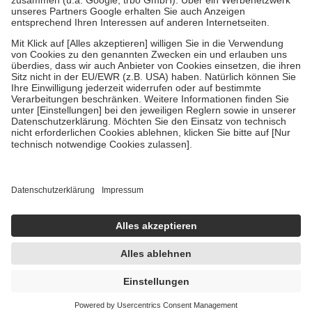
Verordnung.
Um das Engagement der Versicherten für ihre eigene Gesundheit zu
stärken und die besondere Stellung der Familie zu unterstützen,
fallen
keine Zuzahlungen
an bei:
• Kindern und Jugendlichen bis zum vollendeten 18. Lebensjahr
mit Ausnahme der Fahrkosten
• Untersuchungen zur Vorsorge und Früherkennung, die von der
GKV getragen werden
• empfohlenen Schutzimpfungen
• Harn- und Blutteststreifen
Wir nutzen Trusted Shops als unabhängigen Dienstleister für die
Einholung von Bewertungen. Trusted Shops hat Maßnahmen
getroffen, um sicherzustellen, dass es sich um echte Bewertungen
handelt. Mehr Informationen findest du hier:
https://help.etrusted.com/hc/de/articles/4419944605341
Einige Bilder und Inhalte wurden unter Zuhilfenahme künstlicher
Intelligenz erstellt.
UVP:
10,00 €
6,83 €