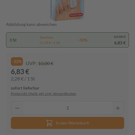
Abbildung kann abweichen
10,00 €
Spartipp
3 St
-32%
6,83 €
(2,28 € / 1 St)
-32%
UVP:
10,00 €
6,83 €
2,28 € / 1 St
sofort lieferbar
Preise inkl. MwSt. ggf. zzgl. Versandkosten
In den Warenkorb