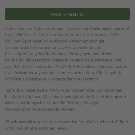
Widerruf erklären
Zu Risiken und Nebenwirkungen lesen Sie die Packungsbeilage und
fragen Sie Ihre Ärztin, Ihren Arzt oder in Ihrer Apotheke. AVP:
Üblicher Apothekenverkaufspreis berechnet nach der
Arzneimittelpreisverordnung. UVP: Unverbindliche
Preisempfehlung des Herstellers. Die angegebenen Preise
beinhalten die gesetzlich vorgeschriebene Mehrwertsteuer, ggf.
zzgl. 3,95 € Versandkosten. Ab 29,00 € Bestell­wert versand­kosten­
frei. Preisänderungen und Irrtümer vorbehalten. Alle Angebote
und Gratis-Beigaben nur solange der Vorrat reicht.
1
Eine pharmazeutische Prüfung der Arzneimittel und sonstigen
Produkte in deinem Warenkorb beinhaltet die Durchführung von
Wechselwirkungschecks und die Prüfung etwaiger
Anwendungshinweise des Herstellers.
2
Biozidprodukte
vorsichtig verwenden. Vor Gebrauch stets Etikett
und Produktinformationen lesen.