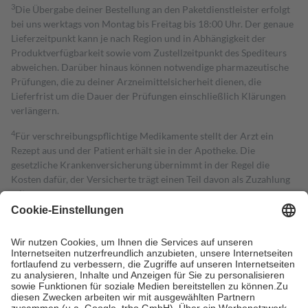
3
Die Übergabe deiner Bestellung an den Paketdienstleister erfolgt
bei uns werktags von Montag bis Freitag bis 18:00 Uhr. Der genaue
Lieferzeitpunkt kann je nach Region und in Abhängigkeit der
Produktverfügbarkeit sowie vom Zustellzeitpunkt des Spediteurs
abweichen. Darüber hinaus können notwendige pharmazeutische
Prüfungen, die zu deiner Arzneimittelsicherheit dienen, die
Lieferfrist um die Dauer der Prüfungen einschließlich Klärungen
verlängern.
4
Für verschreibungspflichtige Medikamente stellt der Arzt ein
Rezept aus und der Patient erhält sie in der Apotheke. Die
gesetzliche Krankenversicherung übernimmt in der Regel die
Kosten dafür, der Versicherte trägt einen Teil davon als Zuzahlung
mit.
Grundsätzlich leisten Mitglieder Zuzahlungen in Höhe von zehn
Prozent des Abgabepreises,
mindestens
jedoch
fünf Euro
und
höchstens zehn Euro.
Es sind jedoch nie mehr als die tatsächlichen
Kosten der Leistung zu entrichten.
Diese Regeln gelten grundsätzlich auch für Online-Apotheken.
Bei Heilmitteln und häuslicher Krankenpflege beträgt die
Zuzahlung zehn Prozent der Kosten sowie zehn Euro je