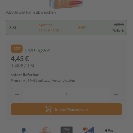
Abbildung kann abweichen
6,35 €
Spartipp
3 St
-30%
4,45 €
(1,48 € / 1 St)
-30%
UVP:
6,35 €
4,45 €
1,48 € / 1 St
sofort lieferbar
Preise inkl. MwSt. ggf. zzgl. Versandkosten
In den Warenkorb