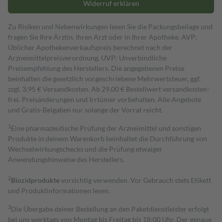
Widerruf erklären
Zu Risiken und Nebenwirkungen lesen Sie die Packungsbeilage und
fragen Sie Ihre Ärztin, Ihren Arzt oder in Ihrer Apotheke. AVP:
Üblicher Apothekenverkaufspreis berechnet nach der
Arzneimittelpreisverordnung. UVP: Unverbindliche
Preisempfehlung des Herstellers. Die angegebenen Preise
beinhalten die gesetzlich vorgeschriebene Mehrwertsteuer, ggf.
zzgl. 3,95 € Versandkosten. Ab 29,00 € Bestell­wert versand­kosten­
frei. Preisänderungen und Irrtümer vorbehalten. Alle Angebote
und Gratis-Beigaben nur solange der Vorrat reicht.
1
Eine pharmazeutische Prüfung der Arzneimittel und sonstigen
Produkte in deinem Warenkorb beinhaltet die Durchführung von
Wechselwirkungschecks und die Prüfung etwaiger
Anwendungshinweise des Herstellers.
2
Biozidprodukte
vorsichtig verwenden. Vor Gebrauch stets Etikett
und Produktinformationen lesen.
3
Die Übergabe deiner Bestellung an den Paketdienstleister erfolgt
bei uns werktags von Montag bis Freitag bis 18:00 Uhr. Der genaue