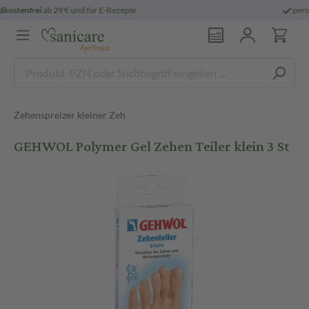
3
Rezept:
Heute bestellt,
morgen geliefert
ver
Zehenspreizer kleiner Zeh
GEHWOL Polymer Gel Zehen Teiler klein 3 St