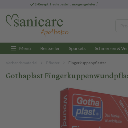
3
E-Rezept:
Heute bestellt,
morgen geliefert
Menü
Bestseller
Sparsets
Schmerzen & Ver
Verbandsmaterial
Pflaster
Fingerkuppenpflaster
Gothaplast Fingerkuppenwundpflaste