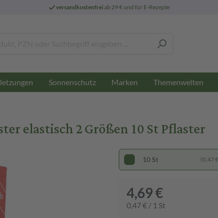
versandkostenfrei
ab 29 € und für E-Rezepte
letzungen
Sonnenschutz
Marken
Themenwelten
r elastisch 2 Größen 10 St Pflaster
10 St
(0,47 € 
4,69 €
0,47 € / 1 St