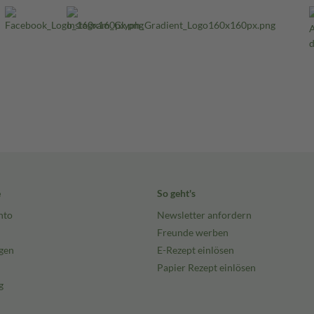
e
So geht's
nto
Newsletter anfordern
Freunde werben
gen
E-Rezept einlösen
Papier Rezept einlösen
g