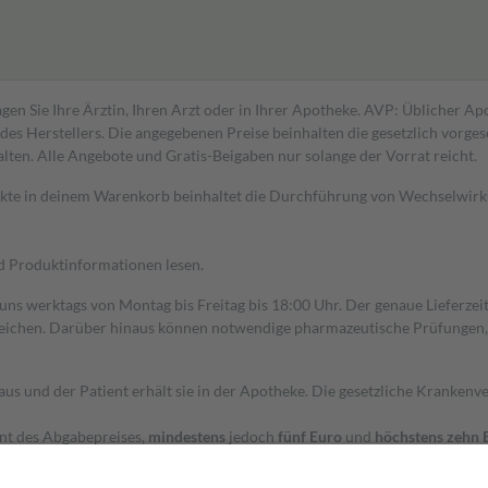
gen Sie Ihre Ärztin, Ihren Arzt oder in Ihrer Apotheke. AVP: Üblicher A
s Herstellers. Die angegebenen Preise beinhalten die gesetzlich vorgesc
alten. Alle Angebote und Gratis-Beigaben nur solange der Vorrat reicht.
dukte in deinem Warenkorb beinhaltet die Durchführung von Wechselwir
nd Produktinformationen lesen.
 uns werktags von Montag bis Freitag bis 18:00 Uhr. Der genaue Lieferze
ichen. Darüber hinaus können notwendige pharmazeutische Prüfungen, die
aus und der Patient erhält sie in der Apotheke. Die gesetzliche Krankenv
ent des Abgabepreises,
mindestens
jedoch
fünf Euro
und
höchstens zehn 