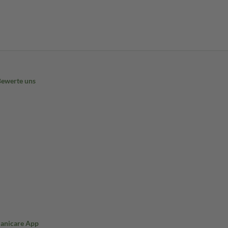
Bewerte uns
Sanicare App