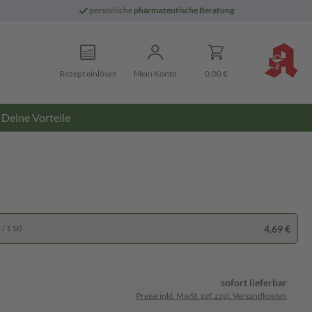
persönliche
pharmazeutische Beratung
Rezept einlösen
Mein Konto
0,00 €
Deine Vorteile
4,69 €
/ 1 St)
sofort lieferbar
Preise inkl. MwSt. ggf. zzgl. Versandkosten