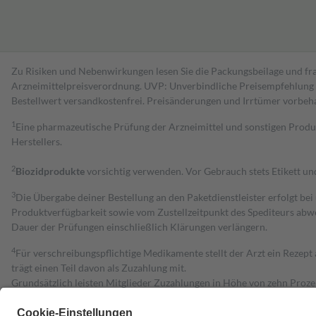
Zu Risiken und Nebenwirkungen lesen Sie die Packungsbeilage und fra
Arzneimittelpreisverordnung. UVP: Unverbindliche Preisempfehlung de
Bestell­wert versand­kosten­frei. Preisänderungen und Irrtümer vorbeh
1
Eine pharmazeutische Prüfung der Arzneimittel und sonstigen Pro
Herstellers.
2
Biozidprodukte
vorsichtig verwenden. Vor Gebrauch stets Etikett u
3
Die Übergabe deiner Bestellung an den Paketdienstleister erfolgt bei
Produktverfügbarkeit sowie vom Zustellzeitpunkt des Spediteurs abwe
Dauer der Prüfungen einschließlich Klärungen verlängern.
4
Für verschreibungspflichtige Medikamente stellt der Arzt ein Rezept 
trägt einen Teil davon als Zuzahlung mit.
Grundsätzlich leisten Mitglieder Zuzahlungen in Höhe von zehn Proz
zu entrichten.
Diese Regeln gelten grundsätzlich auch für Online-Apotheken.