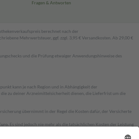
Fragen & Antworten
pothekenverkaufspreis berechnet nach der
hriebene Mehrwertsteuer, ggf. zzgl. 3,95 € Versandkosten. Ab 29,00 €
kungschecks und die Prüfung etwaiger Anwendungshinweise des
itpunkt kann je nach Region und in Abhängigkeit der
 zu deiner Arzneimittelsicherheit dienen, die Lieferfrist um die
ersicherung übernimmt in der Regel die Kosten dafür, der Versicherte
Euro.
Es sind jedoch nie mehr als die tatsächlichen Kosten der Leistung