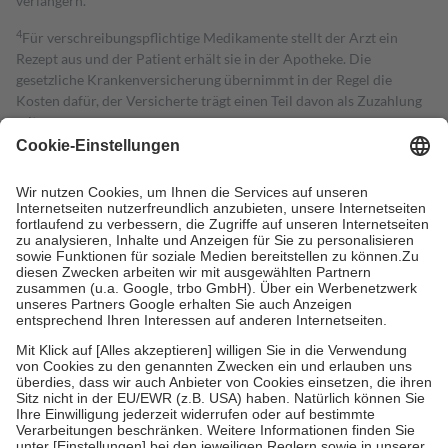
verlängern.
4
Für verschreibungspflichtige Medikamente stellt der Arzt ein
Rezept aus und der Patient erhält sie in der Apotheke. Die
gesetzliche Krankenversicherung übernimmt in der Regel die
Kosten dafür, der Versicherte trägt einen Teil davon als Zuzahlung
mit.
Grundsätzlich leisten Mitglieder Zuzahlungen in Höhe von zehn
Prozent des Abgabepreises,
mindestens
jedoch
fünf Euro
und
höchstens zehn Euro.
Es sind jedoch nie mehr als die tatsächlichen
Kosten der Leistung zu entrichten.
Diese Regeln gelten grundsätzlich auch für Online-Apotheken.
Bei Heilmitteln und häuslicher Krankenpflege beträgt die
Zuzahlung zehn Prozent der Kosten sowie zehn Euro je
Verordnung.
Um das Engagement der Versicherten für ihre eigene Gesundheit zu
stärken und die besondere Stellung der Familie zu unterstützen,
fallen
keine Zuzahlungen
an bei:
• Kindern und Jugendlichen bis zum vollendeten 18. Lebensjahr
mit Ausnahme der Fahrkosten
• Untersuchungen zur Vorsorge und Früherkennung, die von der
GKV getragen werden