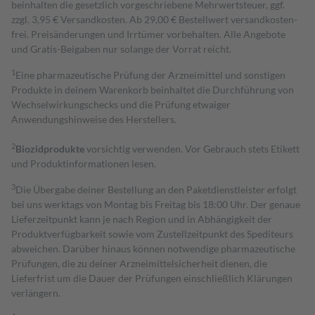
beinhalten die gesetzlich vorgeschriebene Mehrwertsteuer, ggf.
zzgl. 3,95 € Versandkosten. Ab 29,00 € Bestell­wert versand­kosten­
frei. Preisänderungen und Irrtümer vorbehalten. Alle Angebote
und Gratis-Beigaben nur solange der Vorrat reicht.
1
Eine pharmazeutische Prüfung der Arzneimittel und sonstigen
Produkte in deinem Warenkorb beinhaltet die Durchführung von
Wechselwirkungschecks und die Prüfung etwaiger
Anwendungshinweise des Herstellers.
2
Biozidprodukte
vorsichtig verwenden. Vor Gebrauch stets Etikett
und Produktinformationen lesen.
3
Die Übergabe deiner Bestellung an den Paketdienstleister erfolgt
bei uns werktags von Montag bis Freitag bis 18:00 Uhr. Der genaue
Lieferzeitpunkt kann je nach Region und in Abhängigkeit der
Produktverfügbarkeit sowie vom Zustellzeitpunkt des Spediteurs
abweichen. Darüber hinaus können notwendige pharmazeutische
Prüfungen, die zu deiner Arzneimittelsicherheit dienen, die
Lieferfrist um die Dauer der Prüfungen einschließlich Klärungen
verlängern.