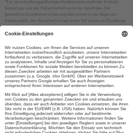
4
Für verschreibungspflichtige Medikamente stellt der Arzt ein
Rezept aus und der Patient erhält sie in der Apotheke. Die
gesetzliche Krankenversicherung übernimmt in der Regel die
Kosten dafür, der Versicherte trägt einen Teil davon als Zuzahlung
mit.
Grundsätzlich leisten Mitglieder Zuzahlungen in Höhe von zehn
Prozent des Abgabepreises,
mindestens
jedoch
fünf Euro
und
höchstens zehn Euro.
Es sind jedoch nie mehr als die tatsächlichen
Kosten der Leistung zu entrichten.
Diese Regeln gelten grundsätzlich auch für Online-Apotheken.
Bei Heilmitteln und häuslicher Krankenpflege beträgt die
Zuzahlung zehn Prozent der Kosten sowie zehn Euro je
Verordnung.
Um das Engagement der Versicherten für ihre eigene Gesundheit zu
stärken und die besondere Stellung der Familie zu unterstützen,
fallen
keine Zuzahlungen
an bei:
• Kindern und Jugendlichen bis zum vollendeten 18. Lebensjahr
mit Ausnahme der Fahrkosten
• Untersuchungen zur Vorsorge und Früherkennung, die von der
GKV getragen werden
• empfohlenen Schutzimpfungen
• Harn- und Blutteststreifen