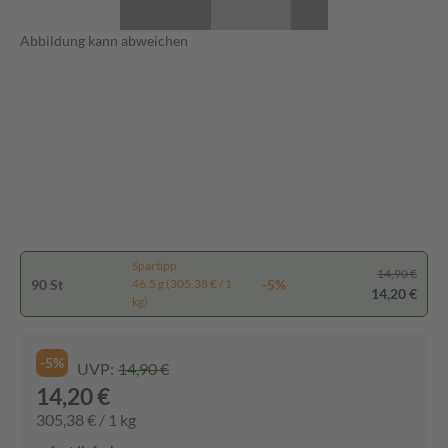
Abbildung kann abweichen
Spartipp
14,90 €
90 St
-5%
46,5 g (305,38 € / 1
14,20 €
kg)
-5%
UVP:
14,90 €
14,20 €
305,38 € / 1 kg