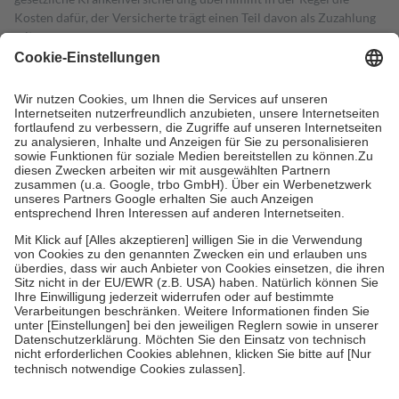
Kosten dafür, der Versicherte trägt einen Teil davon als Zuzahlung
mit.
Grundsätzlich leisten Mitglieder Zuzahlungen in Höhe von zehn
Prozent des Abgabepreises,
mindestens
jedoch
fünf Euro
und
höchstens zehn Euro.
Es sind jedoch nie mehr als die tatsächlichen
Kosten der Leistung zu entrichten.
Diese Regeln gelten grundsätzlich auch für Online-Apotheken.
Bei Heilmitteln und häuslicher Krankenpflege beträgt die
Zuzahlung zehn Prozent der Kosten sowie zehn Euro je
Verordnung.
Um das Engagement der Versicherten für ihre eigene Gesundheit zu
stärken und die besondere Stellung der Familie zu unterstützen,
fallen
keine Zuzahlungen
an bei:
• Kindern und Jugendlichen bis zum vollendeten 18. Lebensjahr
mit Ausnahme der Fahrkosten
• Untersuchungen zur Vorsorge und Früherkennung, die von der
GKV getragen werden
• empfohlenen Schutzimpfungen
• Harn- und Blutteststreifen
Wir nutzen Trusted Shops als unabhängigen Dienstleister für die