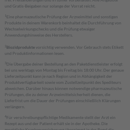
und Gratis-Beigaben nur solange der Vorrat reicht.
1
Eine pharmazeutische Prüfung der Arzneimittel und sonstigen
Produkte in deinem Warenkorb beinhaltet die Durchführung von
Wechselwirkungschecks und die Prüfung etwaiger
Anwendungshinweise des Herstellers.
2
Biozidprodukte
vorsichtig verwenden. Vor Gebrauch stets Etikett
und Produktinformationen lesen.
3
Die Übergabe deiner Bestellung an den Paketdienstleister erfolgt
bei uns werktags von Montag bis Freitag bis 18:00 Uhr. Der genaue
Lieferzeitpunkt kann je nach Region und in Abhängigkeit der
Produktverfügbarkeit sowie vom Zustellzeitpunkt des Spediteurs
abweichen. Darüber hinaus können notwendige pharmazeutische
Prüfungen, die zu deiner Arzneimittelsicherheit dienen, die
Lieferfrist um die Dauer der Prüfungen einschließlich Klärungen
verlängern.
4
Für verschreibungspflichtige Medikamente stellt der Arzt ein
Rezept aus und der Patient erhält sie in der Apotheke. Die
gesetzliche Krankenversicherung übernimmt in der Regel die