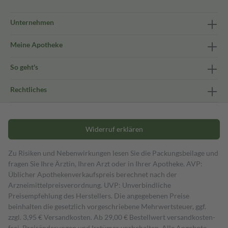
Unternehmen
Meine Apotheke
So geht's
Rechtliches
Widerruf erklären
Zu Risiken und Nebenwirkungen lesen Sie die Packungsbeilage und
fragen Sie Ihre Ärztin, Ihren Arzt oder in Ihrer Apotheke. AVP:
Üblicher Apothekenverkaufspreis berechnet nach der
Arzneimittelpreisverordnung. UVP: Unverbindliche
Preisempfehlung des Herstellers. Die angegebenen Preise
beinhalten die gesetzlich vorgeschriebene Mehrwertsteuer, ggf.
zzgl. 3,95 € Versandkosten. Ab 29,00 € Bestell­wert versand­kosten­
frei. Preisänderungen und Irrtümer vorbehalten. Alle Angebote