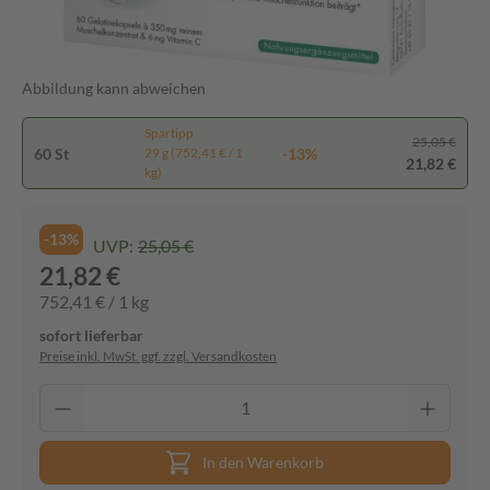
Abbildung kann abweichen
Spartipp
25,05 €
60 St
-13%
29 g (752,41 € / 1
21,82 €
kg)
-13%
UVP:
25,05 €
21,82 €
752,41 € / 1 kg
sofort lieferbar
Preise inkl. MwSt. ggf. zzgl. Versandkosten
In den Warenkorb