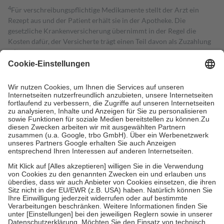
4
Für verschreibungspflichtige Medikamente stellt der Arzt ein
Rezept aus und der Patient erhält sie in der Apotheke. Die
gesetzliche Krankenversicherung übernimmt in der Regel die
Kosten dafür, der Versicherte trägt einen Teil davon als Zuzahlung
mit.
Grundsätzlich leisten Mitglieder Zuzahlungen in Höhe von zehn
Prozent des Abgabepreises,
mindestens
jedoch
fünf Euro
und
höchstens zehn Euro.
Es sind jedoch nie mehr als die tatsächlichen
Kosten der Leistung zu entrichten.
Diese Regeln gelten grundsätzlich auch für Online-Apotheken.
Bei Heilmitteln und häuslicher Krankenpflege beträgt die
Zuzahlung zehn Prozent der Kosten sowie zehn Euro je
Verordnung.
Um das Engagement der Versicherten für ihre eigene Gesundheit zu
stärken und die besondere Stellung der Familie zu unterstützen,
fallen
keine Zuzahlungen
an bei:
• Kindern und Jugendlichen bis zum vollendeten 18. Lebensjahr
mit Ausnahme der Fahrkosten
• Untersuchungen zur Vorsorge und Früherkennung, die von der
GKV getragen werden
• empfohlenen Schutzimpfungen