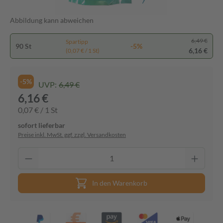
Abbildung kann abweichen
6,49 €
Spartipp
90 St
-5%
6,16 €
(0,07 € / 1 St)
-5%
UVP:
6,49 €
6,16 €
0,07 € / 1 St
sofort lieferbar
Preise inkl. MwSt. ggf. zzgl. Versandkosten
In den Warenkorb