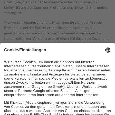
Prüfungen, die zu deiner Arzneimittelsicherheit dienen, die
Lieferfrist um die Dauer der Prüfungen einschließlich Klärungen
verlängern.
4
Für verschreibungspflichtige Medikamente stellt der Arzt ein
Rezept aus und der Patient erhält sie in der Apotheke. Die
gesetzliche Krankenversicherung übernimmt in der Regel die
Kosten dafür, der Versicherte trägt einen Teil davon als Zuzahlung
mit.
Grundsätzlich leisten Mitglieder Zuzahlungen in Höhe von zehn
Prozent des Abgabepreises,
mindestens
jedoch
fünf Euro
und
höchstens zehn Euro.
Es sind jedoch nie mehr als die tatsächlichen
Kosten der Leistung zu entrichten.
Diese Regeln gelten grundsätzlich auch für Online-Apotheken.
Bei Heilmitteln und häuslicher Krankenpflege beträgt die
Zuzahlung zehn Prozent der Kosten sowie zehn Euro je
Verordnung.
Um das Engagement der Versicherten für ihre eigene Gesundheit zu
stärken und die besondere Stellung der Familie zu unterstützen,
fallen
keine Zuzahlungen
an bei:
• Kindern und Jugendlichen bis zum vollendeten 18. Lebensjahr
mit Ausnahme der Fahrkosten