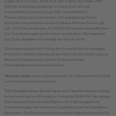
fragen Sie Ihre Ärztin, Ihren Arzt oder in Ihrer Apotheke. AVP:
Üblicher Apothekenverkaufspreis berechnet nach der
Arzneimittelpreisverordnung. UVP: Unverbindliche
Preisempfehlung des Herstellers. Die angegebenen Preise
beinhalten die gesetzlich vorgeschriebene Mehrwertsteuer, ggf.
zzgl. 3,95 € Versandkosten. Ab 29,00 € Bestell­wert versand­kosten­
frei. Preisänderungen und Irrtümer vorbehalten. Alle Angebote
und Gratis-Beigaben nur solange der Vorrat reicht.
1
Eine pharmazeutische Prüfung der Arzneimittel und sonstigen
Produkte in deinem Warenkorb beinhaltet die Durchführung von
Wechselwirkungschecks und die Prüfung etwaiger
Anwendungshinweise des Herstellers.
2
Biozidprodukte
vorsichtig verwenden. Vor Gebrauch stets Etikett
und Produktinformationen lesen.
3
Die Übergabe deiner Bestellung an den Paketdienstleister erfolgt
bei uns werktags von Montag bis Freitag bis 18:00 Uhr. Der genaue
Lieferzeitpunkt kann je nach Region und in Abhängigkeit der
Produktverfügbarkeit sowie vom Zustellzeitpunkt des Spediteurs
abweichen. Darüber hinaus können notwendige pharmazeutische