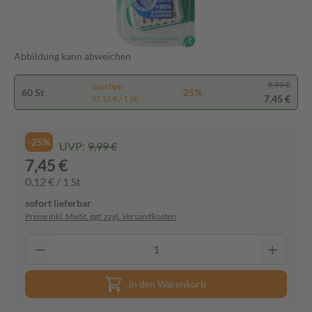
Abbildung kann abweichen
9,99 €
Spartipp
60 St
-25%
7,45 €
(0,12 € / 1 St)
-25%
UVP:
9,99 €
7,45 €
0,12 € / 1 St
sofort lieferbar
Preise inkl. MwSt. ggf. zzgl. Versandkosten
In den Warenkorb