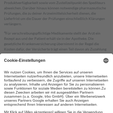
Produktverfügbarkeit sowie vom Zustellzeitpunkt des Spediteurs
abweichen. Darüber hinaus können notwendige pharmazeutische
Prüfungen, die zu deiner Arzneimittelsicherheit dienen, die
Lieferfrist um die Dauer der Prüfungen einschließlich Klärungen
verlängern.
4
Für verschreibungspflichtige Medikamente stellt der Arzt ein
Rezept aus und der Patient erhält sie in der Apotheke. Die
gesetzliche Krankenversicherung übernimmt in der Regel die
Kosten dafür, der Versicherte trägt einen Teil davon als Zuzahlung
mit.
Grundsätzlich leisten Mitglieder Zuzahlungen in Höhe von zehn
Prozent des Abgabepreises,
mindestens
jedoch
fünf Euro
und
höchstens zehn Euro.
Es sind jedoch nie mehr als die tatsächlichen
Kosten der Leistung zu entrichten.
Diese Regeln gelten grundsätzlich auch für Online-Apotheken.
Bei Heilmitteln und häuslicher Krankenpflege beträgt die
Zuzahlung zehn Prozent der Kosten sowie zehn Euro je
Verordnung.
Um das Engagement der Versicherten für ihre eigene Gesundheit zu
stärken und die besondere Stellung der Familie zu unterstützen,
fallen
keine Zuzahlungen
an bei: