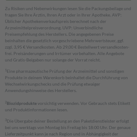
Zu Risiken und Nebenwirkungen lesen Sie die Packungsbeilage und
fragen Sie Ihre Ärztin, Ihren Arzt oder in Ihrer Apotheke. AVP:
Üblicher Apothekenverkaufspreis berechnet nach der
Arzneimittelpreisverordnung. UVP: Unverbindliche
Preisempfehlung des Herstellers. Die angegebenen Preise
beinhalten die gesetzlich vorgeschriebene Mehrwertsteuer, ggf.
zzgl. 3,95 € Versandkosten. Ab 29,00 € Bestell­wert versand­kosten­
frei. Preisänderungen und Irrtümer vorbehalten. Alle Angebote
und Gratis-Beigaben nur solange der Vorrat reicht.
1
Eine pharmazeutische Prüfung der Arzneimittel und sonstigen
Produkte in deinem Warenkorb beinhaltet die Durchführung von
Wechselwirkungschecks und die Prüfung etwaiger
Anwendungshinweise des Herstellers.
2
Biozidprodukte
vorsichtig verwenden. Vor Gebrauch stets Etikett
und Produktinformationen lesen.
3
Die Übergabe deiner Bestellung an den Paketdienstleister erfolgt
bei uns werktags von Montag bis Freitag bis 18:00 Uhr. Der genaue
Lieferzeitpunkt kann je nach Region und in Abhängigkeit der