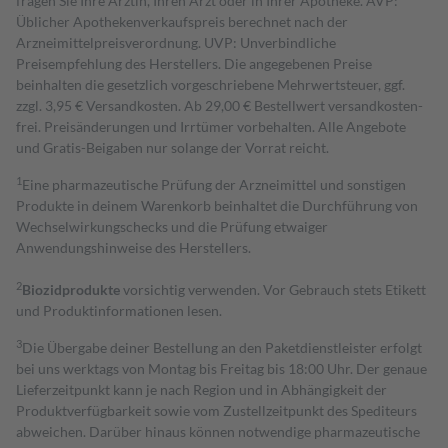
fragen Sie Ihre Ärztin, Ihren Arzt oder in Ihrer Apotheke. AVP:
Üblicher Apothekenverkaufspreis berechnet nach der
Arzneimittelpreisverordnung. UVP: Unverbindliche
Preisempfehlung des Herstellers. Die angegebenen Preise
beinhalten die gesetzlich vorgeschriebene Mehrwertsteuer, ggf.
zzgl. 3,95 € Versandkosten. Ab 29,00 € Bestell­wert versand­kosten­
frei. Preisänderungen und Irrtümer vorbehalten. Alle Angebote
und Gratis-Beigaben nur solange der Vorrat reicht.
1
Eine pharmazeutische Prüfung der Arzneimittel und sonstigen
Produkte in deinem Warenkorb beinhaltet die Durchführung von
Wechselwirkungschecks und die Prüfung etwaiger
Anwendungshinweise des Herstellers.
2
Biozidprodukte
vorsichtig verwenden. Vor Gebrauch stets Etikett
und Produktinformationen lesen.
3
Die Übergabe deiner Bestellung an den Paketdienstleister erfolgt
bei uns werktags von Montag bis Freitag bis 18:00 Uhr. Der genaue
Lieferzeitpunkt kann je nach Region und in Abhängigkeit der
Produktverfügbarkeit sowie vom Zustellzeitpunkt des Spediteurs
abweichen. Darüber hinaus können notwendige pharmazeutische