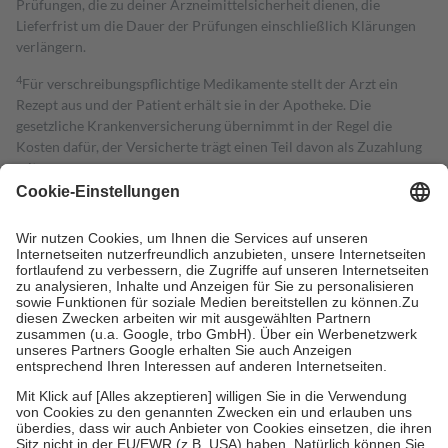
Prüfungen, die zu deiner Arzneimittelsicherheit dienen, die
Lieferfrist um die Dauer der Prüfungen einschließlich Klärungen
verlängern.
4
Für verschreibungspflichtige Medikamente stellt der Arzt ein
Rezept aus und der Patient erhält sie in der Apotheke. Die
gesetzliche Krankenversicherung übernimmt in der Regel die
Kosten dafür, der Versicherte trägt einen Teil davon als Zuzahlung
mit.
Grundsätzlich leisten Mitglieder Zuzahlungen in Höhe von zehn
Prozent des Abgabepreises,
mindestens
jedoch
fünf Euro
und
höchstens zehn Euro.
Es sind jedoch nie mehr als die tatsächlichen
Kosten der Leistung zu entrichten.
Diese Regeln gelten grundsätzlich auch für Online-Apotheken.
Bei Heilmitteln und häuslicher Krankenpflege beträgt die
Zuzahlung zehn Prozent der Kosten sowie zehn Euro je
Verordnung.
Um das Engagement der Versicherten für ihre eigene Gesundheit zu
stärken und die besondere Stellung der Familie zu unterstützen,
fallen
keine Zuzahlungen
an bei:
• Kindern und Jugendlichen bis zum vollendeten 18. Lebensjahr
mit Ausnahme der Fahrkosten