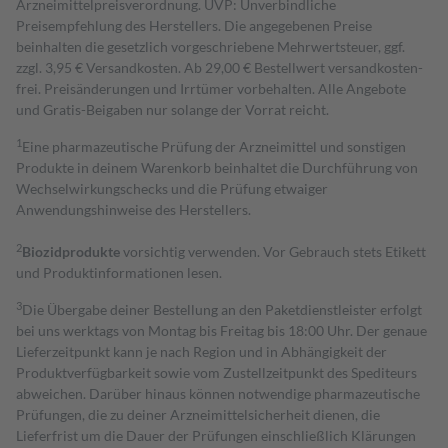
Arzneimittelpreisverordnung. UVP: Unverbindliche
Preisempfehlung des Herstellers. Die angegebenen Preise
beinhalten die gesetzlich vorgeschriebene Mehrwertsteuer, ggf.
zzgl. 3,95 € Versandkosten. Ab 29,00 € Bestell­wert versand­kosten­
frei. Preisänderungen und Irrtümer vorbehalten. Alle Angebote
und Gratis-Beigaben nur solange der Vorrat reicht.
1
Eine pharmazeutische Prüfung der Arzneimittel und sonstigen
Produkte in deinem Warenkorb beinhaltet die Durchführung von
Wechselwirkungschecks und die Prüfung etwaiger
Anwendungshinweise des Herstellers.
2
Biozidprodukte
vorsichtig verwenden. Vor Gebrauch stets Etikett
und Produktinformationen lesen.
3
Die Übergabe deiner Bestellung an den Paketdienstleister erfolgt
bei uns werktags von Montag bis Freitag bis 18:00 Uhr. Der genaue
Lieferzeitpunkt kann je nach Region und in Abhängigkeit der
Produktverfügbarkeit sowie vom Zustellzeitpunkt des Spediteurs
abweichen. Darüber hinaus können notwendige pharmazeutische
Prüfungen, die zu deiner Arzneimittelsicherheit dienen, die
Lieferfrist um die Dauer der Prüfungen einschließlich Klärungen