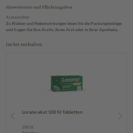
Hinweistexte und Pflichtangaben
Arzneimittel
Zu Risiken und Nebenwirkungen lesen Sie die Packungsbeilage
und fragen Sie Ihre Ärztin, Ihren Arzt oder in Ihrer Apotheke.
Im Set enthalten
ck
Lorano akut 100 St Tabletten
Do
24
100 St
24 
Tabletten
Lut