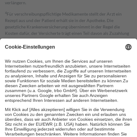
verlängern.
4
Für verschreibungspflichtige Medikamente stellt der Arzt ein
Rezept aus und der Patient erhält sie in der Apotheke. Die
gesetzliche Krankenversicherung übernimmt in der Regel die
Kosten dafür, der Versicherte trägt einen Teil davon als Zuzahlung
mit.
Grundsätzlich leisten Mitglieder Zuzahlungen in Höhe von zehn
Prozent des Abgabepreises,
mindestens
jedoch
fünf Euro
und
höchstens zehn Euro.
Es sind jedoch nie mehr als die tatsächlichen
Kosten der Leistung zu entrichten.
Diese Regeln gelten grundsätzlich auch für Online-Apotheken.
Bei Heilmitteln und häuslicher Krankenpflege beträgt die
Zuzahlung zehn Prozent der Kosten sowie zehn Euro je
Verordnung.
Um das Engagement der Versicherten für ihre eigene Gesundheit zu
stärken und die besondere Stellung der Familie zu unterstützen,
fallen
keine Zuzahlungen
an bei:
• Kindern und Jugendlichen bis zum vollendeten 18. Lebensjahr
mit Ausnahme der Fahrkosten
• Untersuchungen zur Vorsorge und Früherkennung, die von der
GKV getragen werden