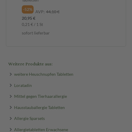
-52%
-3
AVP:
44,10 €
20,95 €
5,4
0,21 € / 1 St
0,2
sofort lieferbar
sof
Weitere Produkte aus:
weitere Heuschnupfen Tabletten
Loratadin
Mittel gegen Tierhaarallergie
Hausstauballergie Tabletten
Allergie Sparsets
Allergietabletten Erwachsene