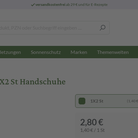
versandkostenfrei
ab 29 € und für E-Rezepte
letzungen
Sonnenschutz
Marken
Themenwelten
1X2 St Handschuhe
1X2 St
(1,40 € 
2,80 €
1,40 € / 1 St