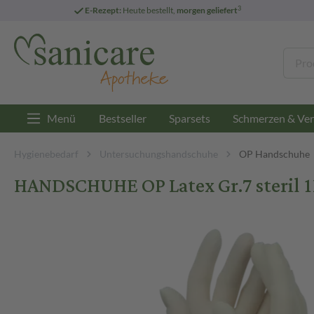
3
E-Rezept:
Heute bestellt,
morgen geliefert
Menü
Bestseller
Sparsets
Schmerzen & Ver
Hygienebedarf
Untersuchungshandschuhe
OP Handschuhe
HANDSCHUHE OP Latex Gr.7 steril 