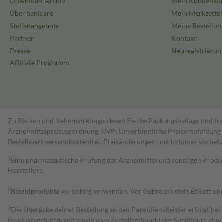
Download-Archiv
Mein Kundenko
Über Sanicare
Mein Merkzettel
Stellenangebote
Meine Bestellun
Partner
Kontakt
Presse
Neuregistrierun
Affiliate Programm
Zu Risiken und Nebenwirkungen lesen Sie die Packungsbeilage und fra
Arzneimittelpreisverordnung. UVP: Unverbindliche Preisempfehlung de
Bestell­wert versand­kosten­frei. Preisänderungen und Irrtümer vorbeh
1
Eine pharmazeutische Prüfung der Arzneimittel und sonstigen Pro
Herstellers.
2
Biozidprodukte
vorsichtig verwenden. Vor Gebrauch stets Etikett u
3
Die Übergabe deiner Bestellung an den Paketdienstleister erfolgt bei
Produktverfügbarkeit sowie vom Zustellzeitpunkt des Spediteurs abwe