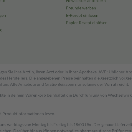
nto
Newsletter anfordern
Freunde werben
gen
E-Rezept einlösen
Papier Rezept einlösen
g
gen Sie Ihre Ärztin, Ihren Arzt oder in Ihrer Apotheke. AVP: Üblicher A
s Herstellers. Die angegebenen Preise beinhalten die gesetzlich vorgesc
alten. Alle Angebote und Gratis-Beigaben nur solange der Vorrat reicht.
dukte in deinem Warenkorb beinhaltet die Durchführung von Wechselwir
nd Produktinformationen lesen.
 uns werktags von Montag bis Freitag bis 18:00 Uhr. Der genaue Lieferze
ichen. Darüber hinaus können notwendige pharmazeutische Prüfungen, die