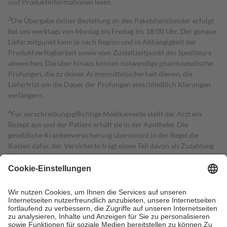
und Produktinformationen lesen.
3
Die Übergabe deiner Bestellung an den Paketdienstleister erfolgt
bei uns werktags von Montag bis Freitag bis 18:00 Uhr. Der genaue
Lieferzeitpunkt kann je nach Region und in Abhängigkeit der
Produktverfügbarkeit sowie vom Zustellzeitpunkt des Spediteurs
abweichen. Darüber hinaus können notwendige pharmazeutische
Prüfungen, die zu deiner Arzneimittelsicherheit dienen, die
Lieferfrist um die Dauer der Prüfungen einschließlich Klärungen
verlängern.
4
Für verschreibungspflichtige Medikamente stellt der Arzt ein
Rezept aus und der Patient erhält sie in der Apotheke. Die
gesetzliche Krankenversicherung übernimmt in der Regel die
Kosten dafür, der Versicherte trägt einen Teil davon als Zuzahlung
mit.
Grundsätzlich leisten Mitglieder Zuzahlungen in Höhe von zehn
Prozent des Abgabepreises,
mindestens
jedoch
fünf Euro
und
höchstens zehn Euro.
Es sind jedoch nie mehr als die tatsächlichen
Kosten der Leistung zu entrichten.
Diese Regeln gelten grundsätzlich auch für Online-Apotheken.
Bei Heilmitteln und häuslicher Krankenpflege beträgt die