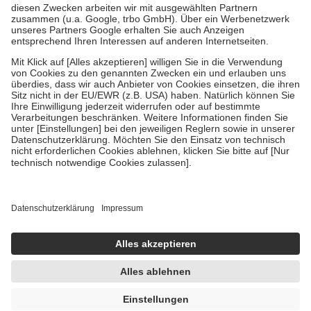
Zuzahlung zehn Prozent der Kosten sowie zehn Euro je
Verordnung.
Um das Engagement der Versicherten für ihre eigene Gesundheit zu
stärken und die besondere Stellung der Familie zu unterstützen,
fallen
keine Zuzahlungen
an bei:
• Kindern und Jugendlichen bis zum vollendeten 18. Lebensjahr
mit Ausnahme der Fahrkosten
• Untersuchungen zur Vorsorge und Früherkennung, die von der
GKV getragen werden
• empfohlenen Schutzimpfungen
• Harn- und Blutteststreifen
Wir nutzen Trusted Shops als unabhängigen Dienstleister für die
Einholung von Bewertungen. Trusted Shops hat Maßnahmen
getroffen, um sicherzustellen, dass es sich um echte Bewertungen
handelt. Mehr Informationen findest du hier:
https://help.etrusted.com/hc/de/articles/4419944605341
Einige Bilder und Inhalte wurden unter Zuhilfenahme künstlicher
Intelligenz erstellt.