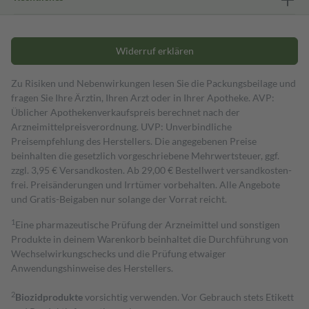
Widerruf erklären
Zu Risiken und Nebenwirkungen lesen Sie die Packungsbeilage und
fragen Sie Ihre Ärztin, Ihren Arzt oder in Ihrer Apotheke. AVP:
Üblicher Apothekenverkaufspreis berechnet nach der
Arzneimittelpreisverordnung. UVP: Unverbindliche
Preisempfehlung des Herstellers. Die angegebenen Preise
beinhalten die gesetzlich vorgeschriebene Mehrwertsteuer, ggf.
zzgl. 3,95 € Versandkosten. Ab 29,00 € Bestell­wert versand­kosten­
frei. Preisänderungen und Irrtümer vorbehalten. Alle Angebote
und Gratis-Beigaben nur solange der Vorrat reicht.
1
Eine pharmazeutische Prüfung der Arzneimittel und sonstigen
Produkte in deinem Warenkorb beinhaltet die Durchführung von
Wechselwirkungschecks und die Prüfung etwaiger
Anwendungshinweise des Herstellers.
2
Biozidprodukte
vorsichtig verwenden. Vor Gebrauch stets Etikett