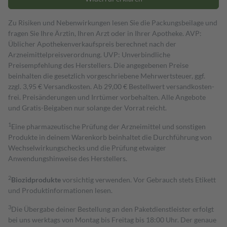
Zu Risiken und Nebenwirkungen lesen Sie die Packungsbeilage und
fragen Sie Ihre Ärztin, Ihren Arzt oder in Ihrer Apotheke. AVP:
Üblicher Apothekenverkaufspreis berechnet nach der
Arzneimittelpreisverordnung. UVP: Unverbindliche
Preisempfehlung des Herstellers. Die angegebenen Preise
beinhalten die gesetzlich vorgeschriebene Mehrwertsteuer, ggf.
zzgl. 3,95 € Versandkosten. Ab 29,00 € Bestell­wert versand­kosten­
frei. Preisänderungen und Irrtümer vorbehalten. Alle Angebote
und Gratis-Beigaben nur solange der Vorrat reicht.
1
Eine pharmazeutische Prüfung der Arzneimittel und sonstigen
Produkte in deinem Warenkorb beinhaltet die Durchführung von
Wechselwirkungschecks und die Prüfung etwaiger
Anwendungshinweise des Herstellers.
2
Biozidprodukte
vorsichtig verwenden. Vor Gebrauch stets Etikett
und Produktinformationen lesen.
3
Die Übergabe deiner Bestellung an den Paketdienstleister erfolgt
bei uns werktags von Montag bis Freitag bis 18:00 Uhr. Der genaue