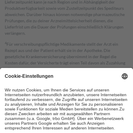
Lieferzeitpunkt kann je nach Region und in Abhängigkeit der
Produktverfügbarkeit sowie vom Zustellzeitpunkt des Spediteurs
abweichen. Darüber hinaus können notwendige pharmazeutische
Prüfungen, die zu deiner Arzneimittelsicherheit dienen, die
Lieferfrist um die Dauer der Prüfungen einschließlich Klärungen
verlängern.
4
Für verschreibungspflichtige Medikamente stellt der Arzt ein
Rezept aus und der Patient erhält sie in der Apotheke. Die
gesetzliche Krankenversicherung übernimmt in der Regel die
Kosten dafür, der Versicherte trägt einen Teil davon als Zuzahlung
mit.
Grundsätzlich leisten Mitglieder Zuzahlungen in Höhe von zehn
Prozent des Abgabepreises,
mindestens
jedoch
fünf Euro
und
höchstens zehn Euro.
Es sind jedoch nie mehr als die tatsächlichen
Kosten der Leistung zu entrichten.
Diese Regeln gelten grundsätzlich auch für Online-Apotheken.
Bei Heilmitteln und häuslicher Krankenpflege beträgt die
Zuzahlung zehn Prozent der Kosten sowie zehn Euro je
Verordnung.
Um das Engagement der Versicherten für ihre eigene Gesundheit zu
stärken und die besondere Stellung der Familie zu unterstützen,