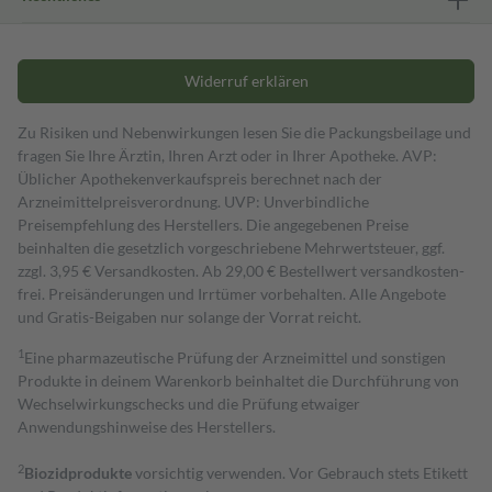
Widerruf erklären
Zu Risiken und Nebenwirkungen lesen Sie die Packungsbeilage und
fragen Sie Ihre Ärztin, Ihren Arzt oder in Ihrer Apotheke. AVP:
Üblicher Apothekenverkaufspreis berechnet nach der
Arzneimittelpreisverordnung. UVP: Unverbindliche
Preisempfehlung des Herstellers. Die angegebenen Preise
beinhalten die gesetzlich vorgeschriebene Mehrwertsteuer, ggf.
zzgl. 3,95 € Versandkosten. Ab 29,00 € Bestell­wert versand­kosten­
frei. Preisänderungen und Irrtümer vorbehalten. Alle Angebote
und Gratis-Beigaben nur solange der Vorrat reicht.
1
Eine pharmazeutische Prüfung der Arzneimittel und sonstigen
Produkte in deinem Warenkorb beinhaltet die Durchführung von
Wechselwirkungschecks und die Prüfung etwaiger
Anwendungshinweise des Herstellers.
2
Biozidprodukte
vorsichtig verwenden. Vor Gebrauch stets Etikett