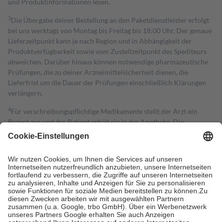
und Produktinformationen lesen.
3
Die Übergabe deiner Bestellung an den Paketdienstleister erfolgt
bei uns werktags von Montag bis Freitag bis 18:00 Uhr. Der genaue
Lieferzeitpunkt kann je nach Region und in Abhängigkeit der
Produktverfügbarkeit sowie vom Zustellzeitpunkt des Spediteurs
abweichen. Darüber hinaus können notwendige pharmazeutische
Prüfungen, die zu deiner Arzneimittelsicherheit dienen, die
Lieferfrist um die Dauer der Prüfungen einschließlich Klärungen
verlängern.
4
Für verschreibungspflichtige Medikamente stellt der Arzt ein
Rezept aus und der Patient erhält sie in der Apotheke. Die
gesetzliche Krankenversicherung übernimmt in der Regel die
Kosten dafür, der Versicherte trägt einen Teil davon als Zuzahlung
mit.
Grundsätzlich leisten Mitglieder Zuzahlungen in Höhe von zehn
Prozent des Abgabepreises,
mindestens
jedoch
fünf Euro
und
höchstens zehn Euro.
Es sind jedoch nie mehr als die tatsächlichen
Kosten der Leistung zu entrichten.
Diese Regeln gelten grundsätzlich auch für Online-Apotheken.
Bei Heilmitteln und häuslicher Krankenpflege beträgt die