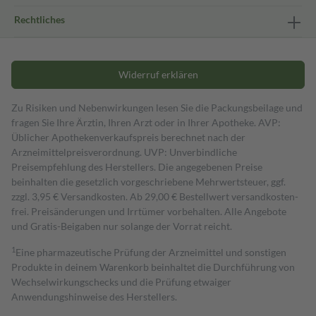
Rechtliches
Widerruf erklären
Zu Risiken und Nebenwirkungen lesen Sie die Packungsbeilage und
fragen Sie Ihre Ärztin, Ihren Arzt oder in Ihrer Apotheke. AVP:
Üblicher Apothekenverkaufspreis berechnet nach der
Arzneimittelpreisverordnung. UVP: Unverbindliche
Preisempfehlung des Herstellers. Die angegebenen Preise
beinhalten die gesetzlich vorgeschriebene Mehrwertsteuer, ggf.
zzgl. 3,95 € Versandkosten. Ab 29,00 € Bestell­wert versand­kosten­
frei. Preisänderungen und Irrtümer vorbehalten. Alle Angebote
und Gratis-Beigaben nur solange der Vorrat reicht.
1
Eine pharmazeutische Prüfung der Arzneimittel und sonstigen
Produkte in deinem Warenkorb beinhaltet die Durchführung von
Wechselwirkungschecks und die Prüfung etwaiger
Anwendungshinweise des Herstellers.