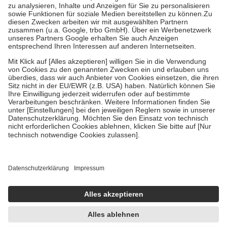
Bei Heilmitteln und häuslicher Krankenpflege beträgt die
Zuzahlung zehn Prozent der Kosten sowie zehn Euro je
Verordnung.
Um das Engagement der Versicherten für ihre eigene Gesundheit zu
stärken und die besondere Stellung der Familie zu unterstützen,
fallen
keine Zuzahlungen
an bei:
• Kindern und Jugendlichen bis zum vollendeten 18. Lebensjahr
mit Ausnahme der Fahrkosten
• Untersuchungen zur Vorsorge und Früherkennung, die von der
GKV getragen werden
• empfohlenen Schutzimpfungen
• Harn- und Blutteststreifen
Wir nutzen Trusted Shops als unabhängigen Dienstleister für die
Einholung von Bewertungen. Trusted Shops hat Maßnahmen
getroffen, um sicherzustellen, dass es sich um echte Bewertungen
handelt. Mehr Informationen findest du hier:
https://help.etrusted.com/hc/de/articles/4419944605341
Einige Bilder und Inhalte wurden unter Zuhilfenahme künstlicher
Intelligenz erstellt.