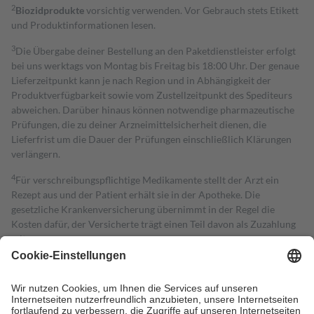
2
Biozidprodukte
vorsichtig verwenden. Vor Gebrauch stets Etikett
und Produktinformationen lesen.
3
Die Übergabe deiner Bestellung an den Paketdienstleister erfolgt
bei uns werktags von Montag bis Freitag bis 18:00 Uhr. Der genaue
Lieferzeitpunkt kann je nach Region und in Abhängigkeit der
Produktverfügbarkeit sowie vom Zustellzeitpunkt des Spediteurs
abweichen. Darüber hinaus können notwendige pharmazeutische
Prüfungen, die zu deiner Arzneimittelsicherheit dienen, die
Lieferfrist um die Dauer der Prüfungen einschließlich Klärungen
verlängern.
4
Für verschreibungspflichtige Medikamente stellt der Arzt ein
Rezept aus und der Patient erhält sie in der Apotheke. Die
gesetzliche Krankenversicherung übernimmt in der Regel die
Kosten dafür, der Versicherte trägt einen Teil davon als Zuzahlung
mit.
Grundsätzlich leisten Mitglieder Zuzahlungen in Höhe von zehn
Prozent des Abgabepreises,
mindestens
jedoch
fünf Euro
und
höchstens zehn Euro.
Es sind jedoch nie mehr als die tatsächlichen
Kosten der Leistung zu entrichten.
Diese Regeln gelten grundsätzlich auch für Online-Apotheken.