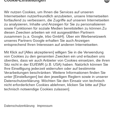
Prozent des Abgabepreises,
mindestens
jedoch
fünf Euro
und
höchstens zehn Euro.
Es sind jedoch nie mehr als die tatsächlichen
Kosten der Leistung zu entrichten.
Diese Regeln gelten grundsätzlich auch für Online-Apotheken.
Bei Heilmitteln und häuslicher Krankenpflege beträgt die
Zuzahlung zehn Prozent der Kosten sowie zehn Euro je
Verordnung.
Um das Engagement der Versicherten für ihre eigene Gesundheit zu
stärken und die besondere Stellung der Familie zu unterstützen,
fallen
keine Zuzahlungen
an bei:
• Kindern und Jugendlichen bis zum vollendeten 18. Lebensjahr
mit Ausnahme der Fahrkosten
• Untersuchungen zur Vorsorge und Früherkennung, die von der
GKV getragen werden
• empfohlenen Schutzimpfungen
• Harn- und Blutteststreifen
Wir nutzen Trusted Shops als unabhängigen Dienstleister für die
Einholung von Bewertungen. Trusted Shops hat Maßnahmen
getroffen, um sicherzustellen, dass es sich um echte Bewertungen
handelt. Mehr Informationen findest du hier: