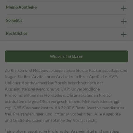
Meine Apotheke
So geht's
Rechtliches
Widerruf erklären
Zu Risiken und Nebenwirkungen lesen Sie die Packungsbeilage und
fragen Sie Ihre Ärztin, Ihren Arzt oder in Ihrer Apotheke. AVP:
Üblicher Apothekenverkaufspreis berechnet nach der
Arzneimittelpreisverordnung. UVP: Unverbindliche
Preisempfehlung des Herstellers. Die angegebenen Preise
beinhalten die gesetzlich vorgeschriebene Mehrwertsteuer, ggf.
zzgl. 3,95 € Versandkosten. Ab 29,00 € Bestell­wert versand­kosten­
frei. Preisänderungen und Irrtümer vorbehalten. Alle Angebote
und Gratis-Beigaben nur solange der Vorrat reicht.
1
Eine pharmazeutische Prüfung der Arzneimittel und sonstigen