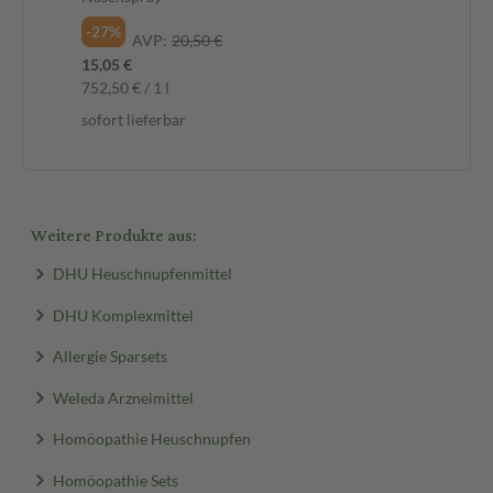
-27%
-2
AVP:
20,50 €
15,05 €
14,
752,50 € / 1 l
0,1
sofort lieferbar
sof
Weitere Produkte aus:
DHU Heuschnupfenmittel
DHU Komplexmittel
Allergie Sparsets
Weleda Arzneimittel
Homöopathie Heuschnupfen
Homöopathie Sets