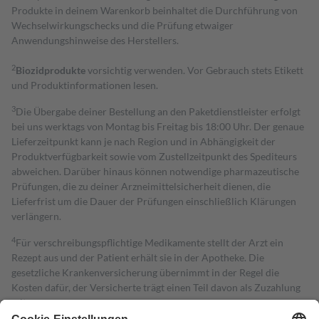
Produkte in deinem Warenkorb beinhaltet die Durchführung von
Wechselwirkungschecks und die Prüfung etwaiger
Anwendungshinweise des Herstellers.
2
Biozidprodukte
vorsichtig verwenden. Vor Gebrauch stets Etikett
und Produktinformationen lesen.
3
Die Übergabe deiner Bestellung an den Paketdienstleister erfolgt
bei uns werktags von Montag bis Freitag bis 18:00 Uhr. Der genaue
Lieferzeitpunkt kann je nach Region und in Abhängigkeit der
Produktverfügbarkeit sowie vom Zustellzeitpunkt des Spediteurs
abweichen. Darüber hinaus können notwendige pharmazeutische
Prüfungen, die zu deiner Arzneimittelsicherheit dienen, die
Lieferfrist um die Dauer der Prüfungen einschließlich Klärungen
verlängern.
4
Für verschreibungspflichtige Medikamente stellt der Arzt ein
Rezept aus und der Patient erhält sie in der Apotheke. Die
gesetzliche Krankenversicherung übernimmt in der Regel die
Kosten dafür, der Versicherte trägt einen Teil davon als Zuzahlung
mit.
Grundsätzlich leisten Mitglieder Zuzahlungen in Höhe von zehn