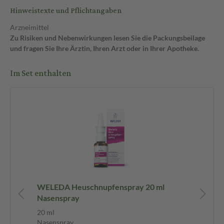
Hinweistexte und Pflichtangaben
Arzneimittel
Zu Risiken und Nebenwirkungen lesen Sie die Packungsbeilage
und fragen Sie Ihre Ärztin, Ihren Arzt oder in Ihrer Apotheke.
Im Set enthalten
WELEDA Heuschnupfenspray 20 ml
He
Nasenspray
Ta
20 ml
100
Nasenspray
Tab