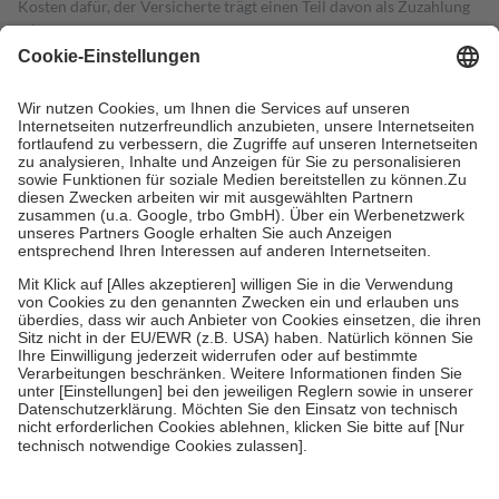
Kosten dafür, der Versicherte trägt einen Teil davon als Zuzahlung
mit.
Grundsätzlich leisten Mitglieder Zuzahlungen in Höhe von zehn
Prozent des Abgabepreises,
mindestens
jedoch
fünf Euro
und
höchstens zehn Euro.
Es sind jedoch nie mehr als die tatsächlichen
Kosten der Leistung zu entrichten.
Diese Regeln gelten grundsätzlich auch für Online-Apotheken.
Bei Heilmitteln und häuslicher Krankenpflege beträgt die
Zuzahlung zehn Prozent der Kosten sowie zehn Euro je
Verordnung.
Um das Engagement der Versicherten für ihre eigene Gesundheit zu
stärken und die besondere Stellung der Familie zu unterstützen,
fallen
keine Zuzahlungen
an bei:
• Kindern und Jugendlichen bis zum vollendeten 18. Lebensjahr
mit Ausnahme der Fahrkosten
• Untersuchungen zur Vorsorge und Früherkennung, die von der
GKV getragen werden
• empfohlenen Schutzimpfungen
• Harn- und Blutteststreifen
Wir nutzen Trusted Shops als unabhängigen Dienstleister für die
Einholung von Bewertungen. Trusted Shops hat Maßnahmen