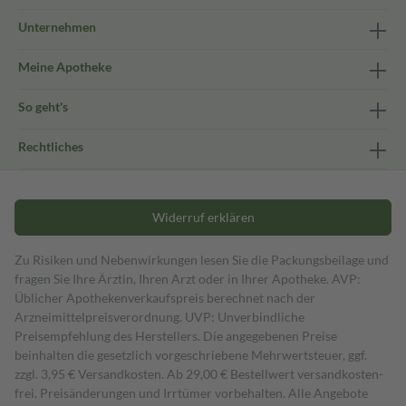
Unternehmen
Meine Apotheke
So geht's
Rechtliches
Widerruf erklären
Zu Risiken und Nebenwirkungen lesen Sie die Packungsbeilage und
fragen Sie Ihre Ärztin, Ihren Arzt oder in Ihrer Apotheke. AVP:
Üblicher Apothekenverkaufspreis berechnet nach der
Arzneimittelpreisverordnung. UVP: Unverbindliche
Preisempfehlung des Herstellers. Die angegebenen Preise
beinhalten die gesetzlich vorgeschriebene Mehrwertsteuer, ggf.
zzgl. 3,95 € Versandkosten. Ab 29,00 € Bestell­wert versand­kosten­
frei. Preisänderungen und Irrtümer vorbehalten. Alle Angebote