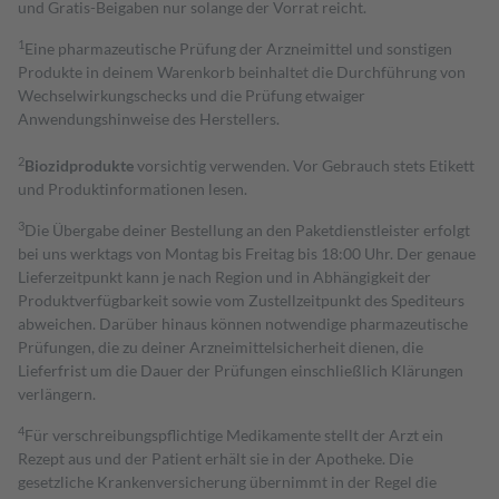
und Gratis-Beigaben nur solange der Vorrat reicht.
1
Eine pharmazeutische Prüfung der Arzneimittel und sonstigen
Produkte in deinem Warenkorb beinhaltet die Durchführung von
Wechselwirkungschecks und die Prüfung etwaiger
Anwendungshinweise des Herstellers.
2
Biozidprodukte
vorsichtig verwenden. Vor Gebrauch stets Etikett
und Produktinformationen lesen.
3
Die Übergabe deiner Bestellung an den Paketdienstleister erfolgt
bei uns werktags von Montag bis Freitag bis 18:00 Uhr. Der genaue
Lieferzeitpunkt kann je nach Region und in Abhängigkeit der
Produktverfügbarkeit sowie vom Zustellzeitpunkt des Spediteurs
abweichen. Darüber hinaus können notwendige pharmazeutische
Prüfungen, die zu deiner Arzneimittelsicherheit dienen, die
Lieferfrist um die Dauer der Prüfungen einschließlich Klärungen
verlängern.
4
Für verschreibungspflichtige Medikamente stellt der Arzt ein
Rezept aus und der Patient erhält sie in der Apotheke. Die
gesetzliche Krankenversicherung übernimmt in der Regel die