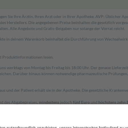
gen Sie Ihre Ärztin, Ihren Arzt oder in Ihrer Apotheke. AVP: Üblicher A
s Herstellers. Die angegebenen Preise beinhalten die gesetzlich vorgesc
alten. Alle Angebote und Gratis-Beigaben nur solange der Vorrat reicht.
dukte in deinem Warenkorb beinhaltet die Durchführung von Wechselwir
nd Produktinformationen lesen.
 uns werktags von Montag bis Freitag bis 18:00 Uhr. Der genaue Lieferze
ichen. Darüber hinaus können notwendige pharmazeutische Prüfungen, die
aus und der Patient erhält sie in der Apotheke. Die gesetzliche Krankenv
ent des Abgabepreises,
mindestens
jedoch
fünf Euro
und
höchstens zehn 
zehn Prozent der Kosten sowie zehn Euro je Verordnung.
rken und die besondere Stellung der Familie zu unterstützen, fallen
kein