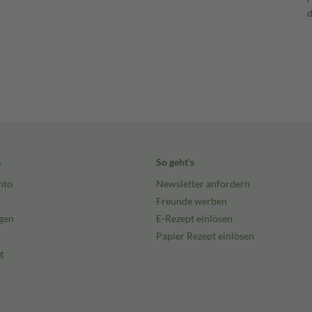
e
So geht's
nto
Newsletter anfordern
Freunde werben
gen
E-Rezept einlösen
Papier Rezept einlösen
g