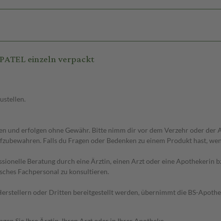
ATEL einzeln verpackt
ustellen.
 und erfolgen ohne Gewähr. Bitte nimm dir vor dem Verzehr oder der An
fzubewahren. Falls du Fragen oder Bedenken zu einem Produkt hast, wende
essionelle Beratung durch eine Ärztin, einen Arzt oder eine Apothekerin
sches Fachpersonal zu konsultieren.
n Herstellern oder Dritten bereitgestellt werden, übernimmt die BS-Apot
en Sie Ihre Ärztin, Ihren Arzt oder in Ihrer Apotheke.