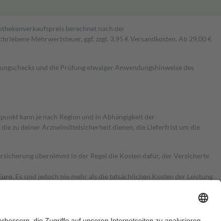
pothekenverkaufspreis berechnet nach der
hriebene Mehrwertsteuer, ggf. zzgl. 3,95 € Versandkosten. Ab 29,00 €
kungschecks und die Prüfung etwaiger Anwendungshinweise des
itpunkt kann je nach Region und in Abhängigkeit der
 zu deiner Arzneimittelsicherheit dienen, die Lieferfrist um die
ersicherung übernimmt in der Regel die Kosten dafür, der Versicherte
Euro.
Es sind jedoch nie mehr als die tatsächlichen Kosten der Leistung
e Zuzahlungen
an bei: