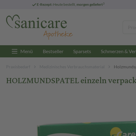
3
E-Rezept:
Heute bestellt,
morgen geliefert
Menü
Bestseller
Sparsets
Schmerzen & Ver
Praxisbedarf
Medizinisches Verbrauchsmaterial
Holzmundsp
HOLZMUNDSPATEL einzeln verpackt