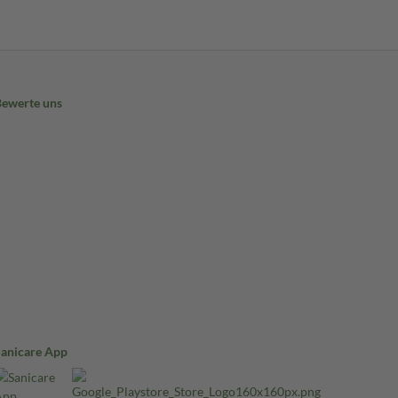
Bewerte uns
Sanicare App