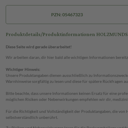
PZN: 05467323
Produktdetails/Produktinformationen HOLZMUNDSP
Diese Seite wird gerade überarbeitet!
Wir arbeiten daran, dir hier bald alle wichtigen Informationen bereitz
Wichtiger Hinweis:
Unsere Produktangaben dienen ausschließlich zu Informationszwecken
Warnhinweise sorgfältig zu lesen und diese für spätere Rückfragen au
Bitte beachte, dass unsere Informationen keinen Ersatz für eine prof
möglichen Risiken oder Nebenwirkungen empfehlen wir dir, medizini
Für die Richtigkeit und Vollständigkeit der Produktangaben, die vo
selbstverständlich unberührt.
Zu Risiken und Nebenwirkungen lesen Sie die Packungsbeilage und frag