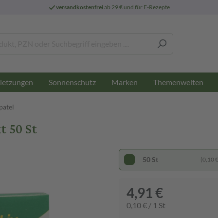
versandkostenfrei
ab 29 € und für E-Rezepte
letzungen
Sonnenschutz
Marken
Themenwelten
atel
 50 St
50 St
(0,10 € 
4,91 €
0,10 € / 1 St