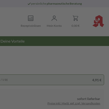
persönliche
pharmazeutische Beratung
Rezept einlösen
Mein Konto
0,00 €
Deine Vorteile
4,91 €
/ 1 St)
sofort lieferbar
Preise inkl. MwSt. ggf. zzgl. Versandkosten