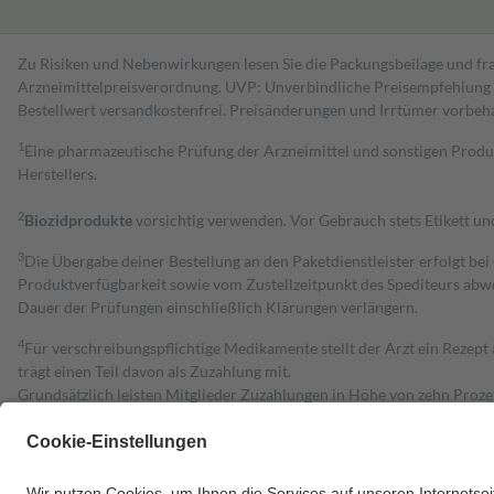
Zu Risiken und Nebenwirkungen lesen Sie die Packungsbeilage und fra
Arzneimittelpreisverordnung. UVP: Unverbindliche Preisempfehlung de
Bestell­wert versand­kosten­frei. Preisänderungen und Irrtümer vorbeh
1
Eine pharmazeutische Prüfung der Arzneimittel und sonstigen Pro
Herstellers.
2
Biozidprodukte
vorsichtig verwenden. Vor Gebrauch stets Etikett u
3
Die Übergabe deiner Bestellung an den Paketdienstleister erfolgt bei
Produktverfügbarkeit sowie vom Zustellzeitpunkt des Spediteurs abwe
Dauer der Prüfungen einschließlich Klärungen verlängern.
4
Für verschreibungspflichtige Medikamente stellt der Arzt ein Rezept 
trägt einen Teil davon als Zuzahlung mit.
Grundsätzlich leisten Mitglieder Zuzahlungen in Höhe von zehn Proz
zu entrichten.
Diese Regeln gelten grundsätzlich auch für Online-Apotheken.
Bei Heilmitteln und häuslicher Krankenpflege beträgt die Zuzahlung 
Um das Engagement der Versicherten für ihre eigene Gesundheit zu stä