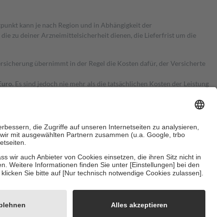
itpunkt kann je nach Region und in Abhängigkeit der
 zu deiner Arzneimittelsicherheit dienen, die Lieferfrist um die
ersicherung übernimmt in der Regel die Kosten dafür, der Versicherte
Euro.
Es sind jedoch nie mehr als die tatsächlichen Kosten der Leistung
e Zuzahlungen
an bei:
herzustellen, dass es sich um echte Bewertungen handelt. Mehr