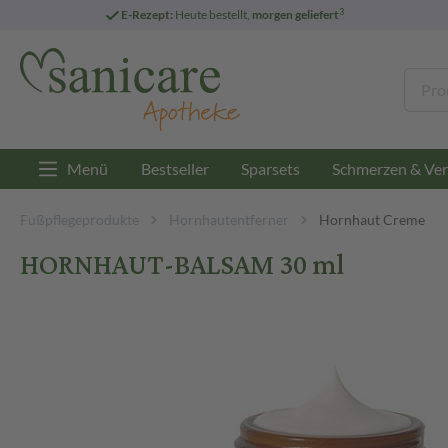
3
E-Rezept:
Heute bestellt,
morgen geliefert
Menü
Bestseller
Sparsets
Schmerzen & Ver
Fußpflegeprodukte
Hornhautentferner
Hornhaut Creme
HORNHAUT-BALSAM 30 ml