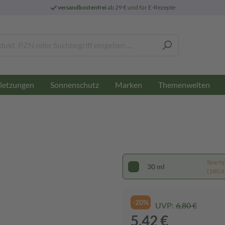
versandkostenfrei
ab 29 € und für E-Rezepte
letzungen
Sonnenschutz
Marken
Themenwelten
Sparti
30 ml
(180,67
-20%
UVP:
6,80 €
5,42 €