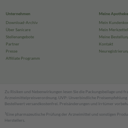
Unternehmen
Meine Apothek
Download-Archiv
Mein Kundenko
Über Sanicare
Mein Merkzettel
Stellenangebote
Meine Bestellun
Partner
Kontakt
Presse
Neuregistrierun
Affiliate Programm
Zu Risiken und Nebenwirkungen lesen Sie die Packungsbeilage und fra
Arzneimittelpreisverordnung. UVP: Unverbindliche Preisempfehlung de
Bestell­wert versand­kosten­frei. Preisänderungen und Irrtümer vorbeh
1
Eine pharmazeutische Prüfung der Arzneimittel und sonstigen Pro
Herstellers.