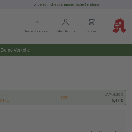
persönliche
pharmazeutische Beratung
Rezept einlösen
Mein Konto
0,00 €
Deine Vorteile
UVP:
6,80 €
pp
-20%
5,42 €
 € / 1 l)