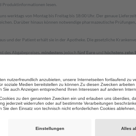
nd Produktinformationen lesen.
 uns werktags von Montag bis Freitag bis 18:00 Uhr. Der genaue Lieferze
ichen. Darüber hinaus können notwendige pharmazeutische Prüfungen, die
aus und der Patient erhält sie in der Apotheke. Die gesetzliche Krankenv
ent des Abgabepreises,
mindestens
jedoch
fünf Euro
und
höchstens zehn 
zehn Prozent der Kosten sowie zehn Euro je Verordnung.
rken und die besondere Stellung der Familie zu unterstützen, fallen
kein
 Ausnahme der Fahrkosten
 getragen werden
holung von Bewertungen. Trusted Shops hat Maßnahmen getroffen, um sic
cles/4419944605341
igenz erstellt.