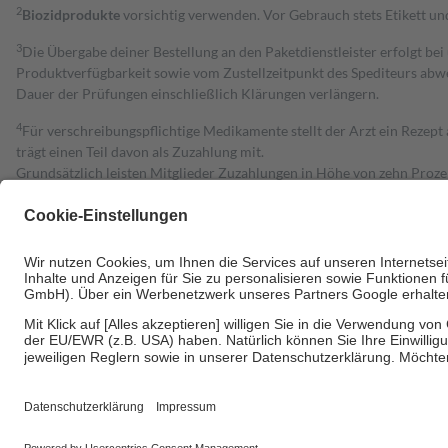
2
Biozidprodukte
vorsichtig verwenden. Vor Gebrauch stets Etikett u
3
Die Übergabe deiner Bestellung an den Paketdienstleister erfolgt bei
Produktverfügbarkeit sowie vom Zustellzeitpunkt des Spediteurs abwe
Dauer der Prüfungen einschließlich Klärungen verlängern.
4
Für verschreibungspflichtige Medikamente stellt der Arzt ein Rezept 
trägt einen Teil davon als Zuzahlung mit.
Grundsätzlich leisten Mitglieder Zuzahlungen in Höhe von zehn Proz
zu entrichten.
Diese Regeln gelten grundsätzlich auch für Online-Apotheken.
Bei Heilmitteln und häuslicher Krankenpflege beträgt die Zuzahlung 
Um das Engagement der Versicherten für ihre eigene Gesundheit zu stä
• Kindern und Jugendlichen bis zum vollendeten 18. Lebensjahr mit
• Untersuchungen zur Vorsorge und Früherkennung, die von der GKV
• empfohlenen Schutzimpfungen
• Harn- und Blutteststreifen
Wir nutzen Trusted Shops als unabhängigen Dienstleister für die Ein
Informationen findest du hier: https://help.etrusted.com/hc/de/arti
Einige Bilder und Inhalte wurden unter Zuhilfenahme künstlicher Intell