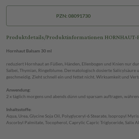
PZN: 08091730
Produktdetails/Produktinformationen HORNHAUT
Hornhaut Balsam 30 ml
reduziert Hornhaut an Füßen, Händen, Ellenbogen und Knien nur dur
Salbei, Thymian, Ringelblume. Dermatologisch dosierte Salicylsäure 
geschmeidig. Zieht schnell ein und fettet nicht. Wirksamkeit und Ver
Anwendung
:
2 x täglich morgens und abends dünn und sparsam auftragen, währen
Inhaltsstoffe
:
Aqua, Urea, Glycine Soja Oil, Polyglyceryl-6 Stearate, Isopropyl Myri
Ascorbyl Palmitate, Tocopherol, Caprylic Capric Triglyceride, Salix Al