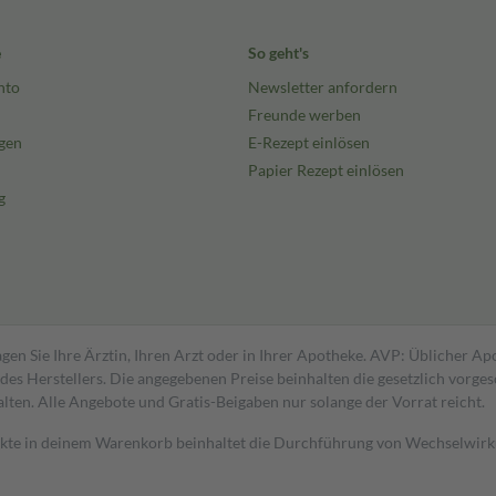
e
So geht's
nto
Newsletter anfordern
Freunde werben
gen
E-Rezept einlösen
Papier Rezept einlösen
g
gen Sie Ihre Ärztin, Ihren Arzt oder in Ihrer Apotheke. AVP: Üblicher A
s Herstellers. Die angegebenen Preise beinhalten die gesetzlich vorgesc
alten. Alle Angebote und Gratis-Beigaben nur solange der Vorrat reicht.
dukte in deinem Warenkorb beinhaltet die Durchführung von Wechselwir