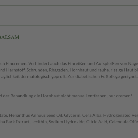
-BALSAM
ch Eincremen. Verhindert auch das Einreißen und Aufspleißen von Nagel
und Harnstoff. Schrunden, Rhagaden, Hornhaut und rauhe, rissige Haut bi
träglichkeit dermatologisch geprüft. Zur diabetischen Fußpflege geeignet.
d der Behandlung die Hornhaut nicht manuell entfernen, nur cremen!
state, Helianthus Annuus Seed Oil, Glycerin, Cera Alba, Hydrogenated Vege
ba Bark Extract, Lecithin, Sodium Hydroxide, Citric Acid, Calendula Offici