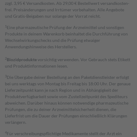
zzgl. 3,95 € Versandkosten. Ab 29,00 € Bestell­wert versand­kosten­
frei. Preisänderungen und Irrtümer vorbehalten. Alle Angebote
und Gratis-Beigaben nur solange der Vorrat reicht.
1
Eine pharmazeutische Prüfung der Arzneimittel und sonstigen
Produkte in deinem Warenkorb beinhaltet die Durchführung von
Wechselwirkungschecks und die Prüfung etwaiger
Anwendungshinweise des Herstellers.
2
Biozidprodukte
vorsichtig verwenden. Vor Gebrauch stets Etikett
und Produktinformationen lesen.
3
Die Übergabe deiner Bestellung an den Paketdienstleister erfolgt
bei uns werktags von Montag bis Freitag bis 18:00 Uhr. Der genaue
Lieferzeitpunkt kann je nach Region und in Abhängigkeit der
Produktverfügbarkeit sowie vom Zustellzeitpunkt des Spediteurs
abweichen. Darüber hinaus können notwendige pharmazeutische
Prüfungen, die zu deiner Arzneimittelsicherheit dienen, die
Lieferfrist um die Dauer der Prüfungen einschließlich Klärungen
verlängern.
4
Für verschreibungspflichtige Medikamente stellt der Arzt ein