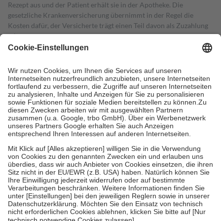
Rezept aus und der Patient erhält sie in der Apotheke. Die
gesetzliche Krankenversicherung übernimmt in der Regel die
Kosten dafür, der Versicherte trägt einen Teil davon als Zuzahlung
mit.
Grundsätzlich leisten Mitglieder Zuzahlungen in Höhe von zehn
Prozent des Abgabepreises,
mindestens
jedoch
fünf Euro
und
höchstens zehn Euro.
Es sind jedoch nie mehr als die tatsächlichen
Kosten der Leistung zu entrichten.
Diese Regeln gelten grundsätzlich auch für Online-Apotheken.
Bei Heilmitteln und häuslicher Krankenpflege beträgt die
Zuzahlung zehn Prozent der Kosten sowie zehn Euro je
Verordnung.
Um das Engagement der Versicherten für ihre eigene Gesundheit zu
stärken und die besondere Stellung der Familie zu unterstützen,
fallen
keine Zuzahlungen
an bei:
• Kindern und Jugendlichen bis zum vollendeten 18. Lebensjahr
mit Ausnahme der Fahrkosten
• Untersuchungen zur Vorsorge und Früherkennung, die von der
GKV getragen werden
• empfohlenen Schutzimpfungen
• Harn- und Blutteststreifen