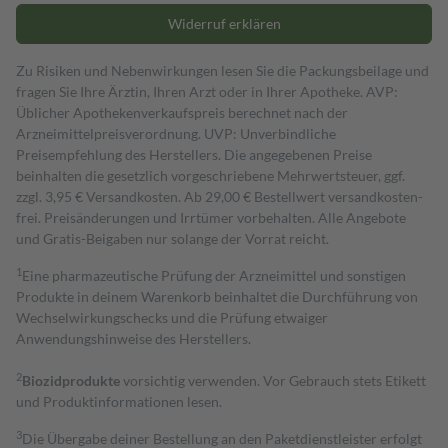
Widerruf erklären
Zu Risiken und Nebenwirkungen lesen Sie die Packungsbeilage und
fragen Sie Ihre Ärztin, Ihren Arzt oder in Ihrer Apotheke. AVP:
Üblicher Apothekenverkaufspreis berechnet nach der
Arzneimittelpreisverordnung. UVP: Unverbindliche
Preisempfehlung des Herstellers. Die angegebenen Preise
beinhalten die gesetzlich vorgeschriebene Mehrwertsteuer, ggf.
zzgl. 3,95 € Versandkosten. Ab 29,00 € Bestell­wert versand­kosten­
frei. Preisänderungen und Irrtümer vorbehalten. Alle Angebote
und Gratis-Beigaben nur solange der Vorrat reicht.
1
Eine pharmazeutische Prüfung der Arzneimittel und sonstigen
Produkte in deinem Warenkorb beinhaltet die Durchführung von
Wechselwirkungschecks und die Prüfung etwaiger
Anwendungshinweise des Herstellers.
2
Biozidprodukte
vorsichtig verwenden. Vor Gebrauch stets Etikett
und Produktinformationen lesen.
3
Die Übergabe deiner Bestellung an den Paketdienstleister erfolgt