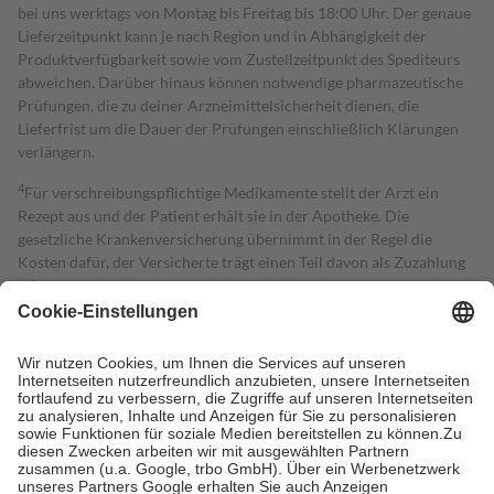
bei uns werktags von Montag bis Freitag bis 18:00 Uhr. Der genaue
Lieferzeitpunkt kann je nach Region und in Abhängigkeit der
Produktverfügbarkeit sowie vom Zustellzeitpunkt des Spediteurs
abweichen. Darüber hinaus können notwendige pharmazeutische
Prüfungen, die zu deiner Arzneimittelsicherheit dienen, die
Lieferfrist um die Dauer der Prüfungen einschließlich Klärungen
verlängern.
4
Für verschreibungspflichtige Medikamente stellt der Arzt ein
Rezept aus und der Patient erhält sie in der Apotheke. Die
gesetzliche Krankenversicherung übernimmt in der Regel die
Kosten dafür, der Versicherte trägt einen Teil davon als Zuzahlung
mit.
Grundsätzlich leisten Mitglieder Zuzahlungen in Höhe von zehn
Prozent des Abgabepreises,
mindestens
jedoch
fünf Euro
und
höchstens zehn Euro.
Es sind jedoch nie mehr als die tatsächlichen
Kosten der Leistung zu entrichten.
Diese Regeln gelten grundsätzlich auch für Online-Apotheken.
Bei Heilmitteln und häuslicher Krankenpflege beträgt die
Zuzahlung zehn Prozent der Kosten sowie zehn Euro je
Verordnung.
Um das Engagement der Versicherten für ihre eigene Gesundheit zu