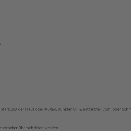
g
elbfärbung der Haut oder Augen, dunkler Urin, entfärbter Stuhl oder Sc
 Apotheker überschritten werden.