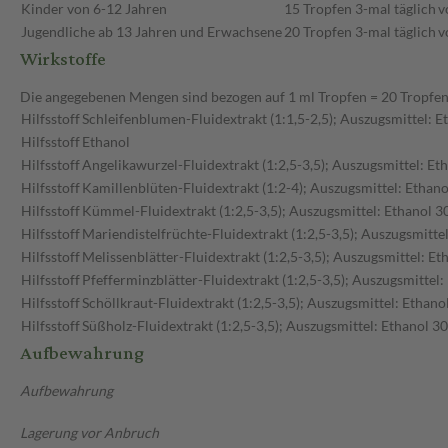
Kinder von 6-12 Jahren
15 Tropfen
3-mal täglich
v
Jugendliche ab 13 Jahren und Erwachsene
20 Tropfen
3-mal täglich
v
Wirkstoffe
Die angegebenen Mengen sind bezogen auf 1 ml Tropfen = 20 Tropfe
Hilfsstoff
Schleifenblumen-Fluidextrakt (1:1,5-2,5); Auszugsmittel: E
Hilfsstoff
Ethanol
Hilfsstoff
Angelikawurzel-Fluidextrakt (1:2,5-3,5); Auszugsmittel: Et
Hilfsstoff
Kamillenblüten-Fluidextrakt (1:2-4); Auszugsmittel: Ethan
Hilfsstoff
Kümmel-Fluidextrakt (1:2,5-3,5); Auszugsmittel: Ethanol 3
Hilfsstoff
Mariendistelfrüchte-Fluidextrakt (1:2,5-3,5); Auszugsmitte
Hilfsstoff
Melissenblätter-Fluidextrakt (1:2,5-3,5); Auszugsmittel: Et
Hilfsstoff
Pfefferminzblätter-Fluidextrakt (1:2,5-3,5); Auszugsmittel
Hilfsstoff
Schöllkraut-Fluidextrakt (1:2,5-3,5); Auszugsmittel: Ethano
Hilfsstoff
Süßholz-Fluidextrakt (1:2,5-3,5); Auszugsmittel: Ethanol 3
Aufbewahrung
Aufbewahrung
Lagerung vor Anbruch