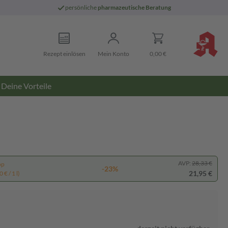
persönliche
pharmazeutische Beratung
Rezept einlösen
Mein Konto
0,00 €
Deine Vorteile
AVP:
28,33 €
pp
-23%
21,95 €
 € / 1 l)