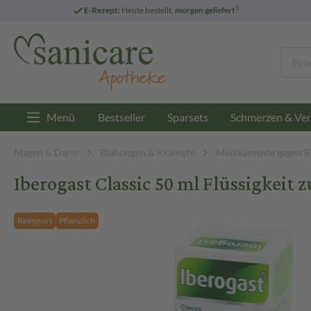
3
E-Rezept:
Heute bestellt,
morgen geliefert
Menü
Bestseller
Sparsets
Schmerzen & Ver
Magen & Darm
Blähungen & Krämpfe
Medikamente gegen B
Iberogast Classic 50 ml Flüssigkei
Reimport
Pflanzlich