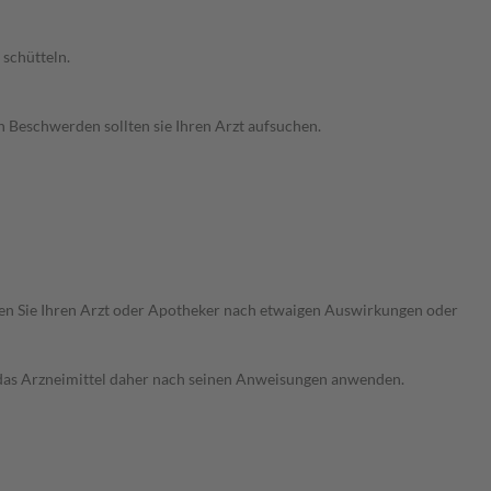
 schütteln.
n Beschwerden sollten sie Ihren Arzt aufsuchen.
ragen Sie Ihren Arzt oder Apotheker nach etwaigen Auswirkungen oder
e das Arzneimittel daher nach seinen Anweisungen anwenden.