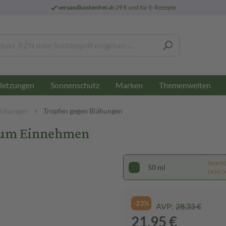
versandkostenfrei
ab 29 € und für E-Rezepte
letzungen
Sonnenschutz
Marken
Themenwelten
lähungen
Tropfen gegen Blähungen
t zum Einnehmen
Sparti
50 ml
(439,00
-23%
AVP:
28,33 €
21,95 €