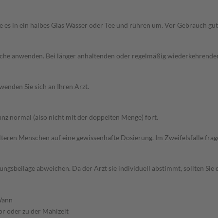
ie es in ein halbes Glas Wasser oder Tee und rühren um. Vor Gebrauch gut
 Woche anwenden. Bei länger anhaltenden oder regelmäßig wiederkehrende
wenden Sie sich an Ihren Arzt.
z normal (also nicht mit der doppelten Menge) fort.
d älteren Menschen auf eine gewissenhafte Dosierung. Im Zweifelsfalle f
gsbeilage abweichen. Da der Arzt sie individuell abstimmt, sollten Si
ann
or oder zu der Mahlzeit