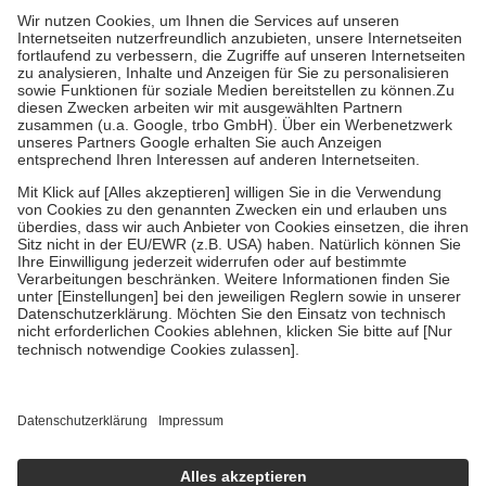
höchstens zehn Euro.
Es sind jedoch nie mehr als die tatsächlichen
Kosten der Leistung zu entrichten.
Diese Regeln gelten grundsätzlich auch für Online-Apotheken.
Bei Heilmitteln und häuslicher Krankenpflege beträgt die
Zuzahlung zehn Prozent der Kosten sowie zehn Euro je
Verordnung.
Um das Engagement der Versicherten für ihre eigene Gesundheit zu
stärken und die besondere Stellung der Familie zu unterstützen,
fallen
keine Zuzahlungen
an bei:
• Kindern und Jugendlichen bis zum vollendeten 18. Lebensjahr
mit Ausnahme der Fahrkosten
• Untersuchungen zur Vorsorge und Früherkennung, die von der
GKV getragen werden
• empfohlenen Schutzimpfungen
• Harn- und Blutteststreifen
Wir nutzen Trusted Shops als unabhängigen Dienstleister für die
Einholung von Bewertungen. Trusted Shops hat Maßnahmen
getroffen, um sicherzustellen, dass es sich um echte Bewertungen
handelt. Mehr Informationen findest du hier:
https://help.etrusted.com/hc/de/articles/4419944605341