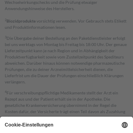
Wechselwirkungschecks und die Prüfung etwaiger
Anwendungshinweise des Herstellers.
2
Biozidprodukte
vorsichtig verwenden. Vor Gebrauch stets Etikett
und Produktinformationen lesen.
3
Die Übergabe deiner Bestellung an den Paketdienstleister erfolgt
bei uns werktags von Montag bis Freitag bis 18:00 Uhr. Der genaue
Lieferzeitpunkt kann je nach Region und in Abhängigkeit der
Produktverfügbarkeit sowie vom Zustellzeitpunkt des Spediteurs
abweichen. Darüber hinaus können notwendige pharmazeutische
Prüfungen, die zu deiner Arzneimittelsicherheit dienen, die
Lieferfrist um die Dauer der Prüfungen einschließlich Klärungen
verlängern.
4
Für verschreibungspflichtige Medikamente stellt der Arzt ein
Rezept aus und der Patient erhält sie in der Apotheke. Die
gesetzliche Krankenversicherung übernimmt in der Regel die
Kosten dafür, der Versicherte trägt einen Teil davon als Zuzahlung
mit.
Grundsätzlich leisten Mitglieder Zuzahlungen in Höhe von zehn
Prozent des Abgabepreises,
mindestens
jedoch
fünf Euro
und