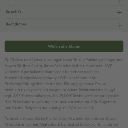
So geht's
Rechtliches
Widerruf erklären
Zu Risiken und Nebenwirkungen lesen Sie die Packungsbeilage und
fragen Sie Ihre Ärztin, Ihren Arzt oder in Ihrer Apotheke. AVP:
Üblicher Apothekenverkaufspreis berechnet nach der
Arzneimittelpreisverordnung. UVP: Unverbindliche
Preisempfehlung des Herstellers. Die angegebenen Preise
beinhalten die gesetzlich vorgeschriebene Mehrwertsteuer, ggf.
zzgl. 3,95 € Versandkosten. Ab 29,00 € Bestell­wert versand­kosten­
frei. Preisänderungen und Irrtümer vorbehalten. Alle Angebote
und Gratis-Beigaben nur solange der Vorrat reicht.
1
Eine pharmazeutische Prüfung der Arzneimittel und sonstigen
Produkte in deinem Warenkorb beinhaltet die Durchführung von