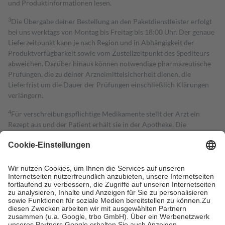
und Produktinformationen lesen.
3
Die Übergabe deiner Bestellung an den Paketdienstleister erfolgt
bei uns werktags von Montag bis Freitag bis 18:00 Uhr. Der genaue
Lieferzeitpunkt kann je nach Region und in Abhängigkeit der
Produktverfügbarkeit sowie vom Zustellzeitpunkt des Spediteurs
abweichen. Darüber hinaus können notwendige pharmazeutische
Prüfungen, die zu deiner Arzneimittelsicherheit dienen, die
Lieferfrist um die Dauer der Prüfungen einschließlich Klärungen
verlängern.
4
Für verschreibungspflichtige Medikamente stellt der Arzt ein
Rezept aus und der Patient erhält sie in der Apotheke. Die
gesetzliche Krankenversicherung übernimmt in der Regel die
Kosten dafür, der Versicherte trägt einen Teil davon als Zuzahlung
mit.
Grundsätzlich leisten Mitglieder Zuzahlungen in Höhe von zehn
Prozent des Abgabepreises,
mindestens
jedoch
fünf Euro
und
höchstens zehn Euro.
Es sind jedoch nie mehr als die tatsächlichen
Kosten der Leistung zu entrichten.
Diese Regeln gelten grundsätzlich auch für Online-Apotheken.
Bei Heilmitteln und häuslicher Krankenpflege beträgt die