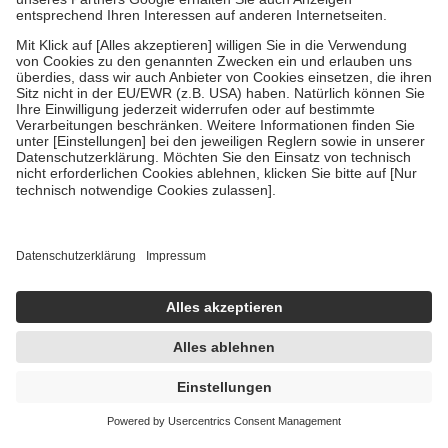
Zuzahlung zehn Prozent der Kosten sowie zehn Euro je
Verordnung.
Um das Engagement der Versicherten für ihre eigene Gesundheit zu
stärken und die besondere Stellung der Familie zu unterstützen,
fallen
keine Zuzahlungen
an bei:
• Kindern und Jugendlichen bis zum vollendeten 18. Lebensjahr
mit Ausnahme der Fahrkosten
• Untersuchungen zur Vorsorge und Früherkennung, die von der
GKV getragen werden
• empfohlenen Schutzimpfungen
• Harn- und Blutteststreifen
Wir nutzen Trusted Shops als unabhängigen Dienstleister für die
Einholung von Bewertungen. Trusted Shops hat Maßnahmen
getroffen, um sicherzustellen, dass es sich um echte Bewertungen
handelt. Mehr Informationen findest du hier:
https://help.etrusted.com/hc/de/articles/4419944605341
Einige Bilder und Inhalte wurden unter Zuhilfenahme künstlicher
Intelligenz erstellt.
6,29 €