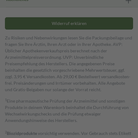
Widerruf erklären
Zu Risiken und Nebenwirkungen lesen Sie die Packungsbeilage und
fragen Sie Ihre Ärztin, Ihren Arzt oder in Ihrer Apotheke. AVP:
Üblicher Apothekenverkaufspreis berechnet nach der
Arzneimittelpreisverordnung. UVP: Unverbindliche
Preisempfehlung des Herstellers. Die angegebenen Preise
beinhalten die gesetzlich vorgeschriebene Mehrwertsteuer, ggf.
zzgl. 3,95 € Versandkosten. Ab 29,00 € Bestell­wert versand­kosten­
frei. Preisänderungen und Irrtümer vorbehalten. Alle Angebote
und Gratis-Beigaben nur solange der Vorrat reicht.
1
Eine pharmazeutische Prüfung der Arzneimittel und sonstigen
Produkte in deinem Warenkorb beinhaltet die Durchführung von
Wechselwirkungschecks und die Prüfung etwaiger
Anwendungshinweise des Herstellers.
2
Biozidprodukte
vorsichtig verwenden. Vor Gebrauch stets Etikett