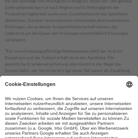
bei uns werktags von Montag bis Freitag bis 18:00 Uhr. Der genaue
Lieferzeitpunkt kann je nach Region und in Abhängigkeit der
Produktverfügbarkeit sowie vom Zustellzeitpunkt des Spediteurs
abweichen. Darüber hinaus können notwendige pharmazeutische
Prüfungen, die zu deiner Arzneimittelsicherheit dienen, die
Lieferfrist um die Dauer der Prüfungen einschließlich Klärungen
verlängern.
4
Für verschreibungspflichtige Medikamente stellt der Arzt ein
Rezept aus und der Patient erhält sie in der Apotheke. Die
gesetzliche Krankenversicherung übernimmt in der Regel die
Kosten dafür, der Versicherte trägt einen Teil davon als Zuzahlung
mit.
Grundsätzlich leisten Mitglieder Zuzahlungen in Höhe von zehn
Prozent des Abgabepreises,
mindestens
jedoch
fünf Euro
und
höchstens zehn Euro.
Es sind jedoch nie mehr als die tatsächlichen
Kosten der Leistung zu entrichten.
Diese Regeln gelten grundsätzlich auch für Online-Apotheken.
Bei Heilmitteln und häuslicher Krankenpflege beträgt die
Zuzahlung zehn Prozent der Kosten sowie zehn Euro je
Verordnung.
Um das Engagement der Versicherten für ihre eigene Gesundheit zu