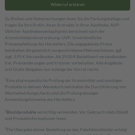
Widerruf erklären
Zu Risiken und Nebenwirkungen lesen Sie die Packungsbeilage und
fragen Sie Ihre Ärztin, Ihren Arzt oder in Ihrer Apotheke. AVP:
Üblicher Apothekenverkaufspreis berechnet nach der
Arzneimittelpreisverordnung. UVP: Unverbindliche
Preisempfehlung des Herstellers. Die angegebenen Preise
beinhalten die gesetzlich vorgeschriebene Mehrwertsteuer, ggf.
zzgl. 3,95 € Versandkosten. Ab 29,00 € Bestell­wert versand­kosten­
frei. Preisänderungen und Irrtümer vorbehalten. Alle Angebote
und Gratis-Beigaben nur solange der Vorrat reicht.
1
Eine pharmazeutische Prüfung der Arzneimittel und sonstigen
Produkte in deinem Warenkorb beinhaltet die Durchführung von
Wechselwirkungschecks und die Prüfung etwaiger
Anwendungshinweise des Herstellers.
2
Biozidprodukte
vorsichtig verwenden. Vor Gebrauch stets Etikett
und Produktinformationen lesen.
3
Die Übergabe deiner Bestellung an den Paketdienstleister erfolgt