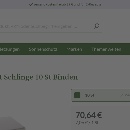
versandkostenfrei
ab 29 € und für E-Rezepte
letzungen
Sonnenschutz
Marken
Themenwelten
Schlinge 10 St Binden
10 St
(7,06 € 
70,64 €
7,06 € / 1 St