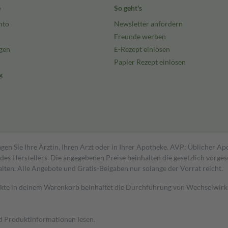
e
So geht's
nto
Newsletter anfordern
Freunde werben
gen
E-Rezept einlösen
Papier Rezept einlösen
g
gen Sie Ihre Ärztin, Ihren Arzt oder in Ihrer Apotheke. AVP: Üblicher A
s Herstellers. Die angegebenen Preise beinhalten die gesetzlich vorgesc
alten. Alle Angebote und Gratis-Beigaben nur solange der Vorrat reicht.
dukte in deinem Warenkorb beinhaltet die Durchführung von Wechselwir
nd Produktinformationen lesen.