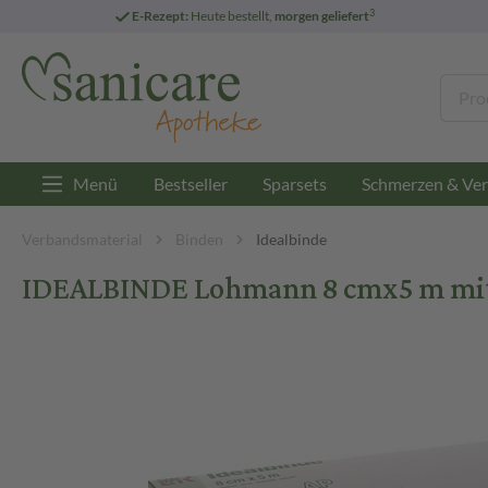
3
E-Rezept:
Heute bestellt,
morgen geliefert
Menü
Bestseller
Sparsets
Schmerzen & Ver
Verbandsmaterial
Binden
Idealbinde
IDEALBINDE Lohmann 8 cmx5 m mit 