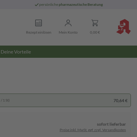
persönliche
pharmazeutische Beratung
Rezept einlösen
Mein Konto
0,00 €
Deine Vorteile
70,64 €
/ 1 St)
sofort lieferbar
Preise inkl. MwSt. ggf. zzgl. Versandkosten