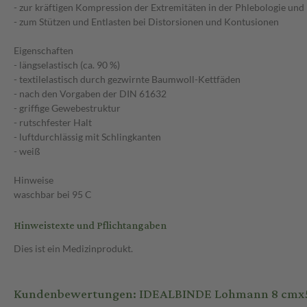
- zur kräftigen Kompression der Extremitäten in der Phlebologie un
- zum Stützen und Entlasten bei Distorsionen und Kontusionen
Eigenschaften
- längselastisch (ca. 90 %)
- textilelastisch durch gezwirnte Baumwoll-Kettfäden
- nach den Vorgaben der DIN 61632
- griffige Gewebestruktur
- rutschfester Halt
- luftdurchlässig mit Schlingkanten
- weiß
Hinweise
waschbar bei 95 C
Hinweistexte und Pflichtangaben
Dies ist ein Medizinprodukt.
Kundenbewertungen: IDEALBINDE Lohmann 8 cmx5 m