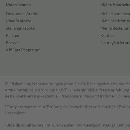
Unternehmen
Meine Apothek
Download-Archiv
Mein Kundenko
Über Sanicare
Mein Merkzettel
Stellenangebote
Meine Bestellun
Partner
Kontakt
Presse
Neuregistrierun
Affiliate Programm
Zu Risiken und Nebenwirkungen lesen Sie die Packungsbeilage und fra
Arzneimittelpreisverordnung. UVP: Unverbindliche Preisempfehlung de
Bestell­wert versand­kosten­frei. Preisänderungen und Irrtümer vorbeh
1
Eine pharmazeutische Prüfung der Arzneimittel und sonstigen Pro
Herstellers.
2
Biozidprodukte
vorsichtig verwenden. Vor Gebrauch stets Etikett u