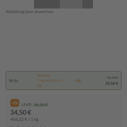
Abbildung kann abweichen
Spartipp
36,50 €
90 St
-5%
74 g (466,22 € / 1
34,50 €
kg)
-5%
UVP:
36,50 €
34,50 €
466,22 € / 1 kg