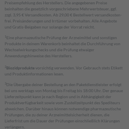
Preisempfehlung des Herstellers. Die angegebenen Preise
beinhalten die gesetzlich vorgeschriebene Mehrwertsteuer, ggf.
zzgl. 3,95 € Versandkosten. Ab 29,00 € Bestell­wert versand­kosten­
frei. Preisänderungen und Irrtümer vorbehalten. Alle Angebote
und Gratis-Beigaben nur solange der Vorrat reicht.
1
Eine pharmazeutische Prüfung der Arzneimittel und sonstigen
Produkte in deinem Warenkorb beinhaltet die Durchführung von
Wechselwirkungschecks und die Prüfung etwaiger
Anwendungshinweise des Herstellers.
2
Biozidprodukte
vorsichtig verwenden. Vor Gebrauch stets Etikett
und Produktinformationen lesen.
3
Die Übergabe deiner Bestellung an den Paketdienstleister erfolgt
bei uns werktags von Montag bis Freitag bis 18:00 Uhr. Der genaue
Lieferzeitpunkt kann je nach Region und in Abhängigkeit der
Produktverfügbarkeit sowie vom Zustellzeitpunkt des Spediteurs
abweichen. Darüber hinaus können notwendige pharmazeutische
Prüfungen, die zu deiner Arzneimittelsicherheit dienen, die
Lieferfrist um die Dauer der Prüfungen einschließlich Klärungen
verlängern.