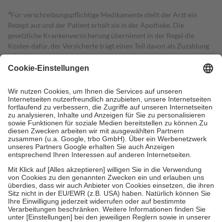
4
Für verschreibungspflichtige Medikamente stellt der Arzt ein
Rezept aus und der Patient erhält sie in der Apotheke. Die
gesetzliche Krankenversicherung übernimmt in der Regel die
Kosten dafür, der Versicherte trägt einen Teil davon als Zuzahlung
mit.
Grundsätzlich leisten Mitglieder Zuzahlungen in Höhe von zehn
Prozent des Abgabepreises,
mindestens
jedoch
fünf Euro
und
höchstens zehn Euro.
Es sind jedoch nie mehr als die tatsächlichen
Kosten der Leistung zu entrichten.
Diese Regeln gelten grundsätzlich auch für Online-Apotheken.
Bei Heilmitteln und häuslicher Krankenpflege beträgt die
Zuzahlung zehn Prozent der Kosten sowie zehn Euro je
Verordnung.
Um das Engagement der Versicherten für ihre eigene Gesundheit zu
stärken und die besondere Stellung der Familie zu unterstützen,
fallen
keine Zuzahlungen
an bei:
• Kindern und Jugendlichen bis zum vollendeten 18. Lebensjahr
mit Ausnahme der Fahrkosten
• Untersuchungen zur Vorsorge und Früherkennung, die von der
GKV getragen werden