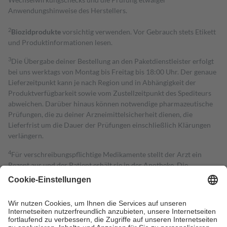
Anwendungshinweise des Herstellers.
2
Biozidprodukte
vorsichtig verwenden. Vor Gebrauch stets Etikett
und Produktinformationen lesen.
3
Die Übergabe deiner Bestellung an den Paketdienstleister erfolgt
bei uns werktags von Montag bis Freitag bis 18:00 Uhr. Der genaue
Lieferzeitpunkt kann je nach Region und in Abhängigkeit der
Produktverfügbarkeit sowie vom Zustellzeitpunkt des Spediteurs
abweichen. Darüber hinaus können notwendige pharmazeutische
Prüfungen, die zu deiner Arzneimittelsicherheit dienen, die
Lieferfrist um die Dauer der Prüfungen einschließlich Klärungen
verlängern.
4
Für verschreibungspflichtige Medikamente stellt der Arzt ein
Rezept aus und der Patient erhält sie in der Apotheke. Die
gesetzliche Krankenversicherung übernimmt in der Regel die
Kosten dafür, der Versicherte trägt einen Teil davon als Zuzahlung
mit.
Grundsätzlich leisten Mitglieder Zuzahlungen in Höhe von zehn
Prozent des Abgabepreises,
mindestens
jedoch
fünf Euro
und