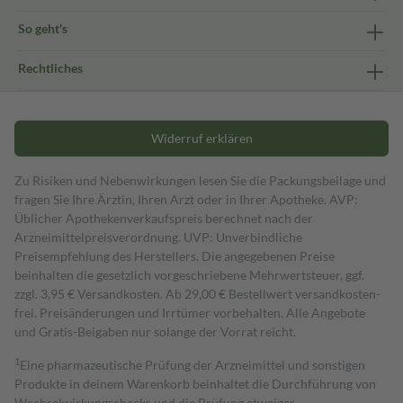
So geht's
Rechtliches
Widerruf erklären
Zu Risiken und Nebenwirkungen lesen Sie die Packungsbeilage und
fragen Sie Ihre Ärztin, Ihren Arzt oder in Ihrer Apotheke. AVP:
Üblicher Apothekenverkaufspreis berechnet nach der
Arzneimittelpreisverordnung. UVP: Unverbindliche
Preisempfehlung des Herstellers. Die angegebenen Preise
beinhalten die gesetzlich vorgeschriebene Mehrwertsteuer, ggf.
zzgl. 3,95 € Versandkosten. Ab 29,00 € Bestell­wert versand­kosten­
frei. Preisänderungen und Irrtümer vorbehalten. Alle Angebote
und Gratis-Beigaben nur solange der Vorrat reicht.
1
Eine pharmazeutische Prüfung der Arzneimittel und sonstigen
Produkte in deinem Warenkorb beinhaltet die Durchführung von
Wechselwirkungschecks und die Prüfung etwaiger