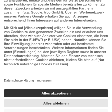
höchstens zehn Euro.
Es sind jedoch nie mehr als die tatsächlichen
Kosten der Leistung zu entrichten.
Diese Regeln gelten grundsätzlich auch für Online-Apotheken.
Bei Heilmitteln und häuslicher Krankenpflege beträgt die
Zuzahlung zehn Prozent der Kosten sowie zehn Euro je
Verordnung.
Um das Engagement der Versicherten für ihre eigene Gesundheit zu
stärken und die besondere Stellung der Familie zu unterstützen,
fallen
keine Zuzahlungen
an bei:
• Kindern und Jugendlichen bis zum vollendeten 18. Lebensjahr
mit Ausnahme der Fahrkosten
• Untersuchungen zur Vorsorge und Früherkennung, die von der
GKV getragen werden
• empfohlenen Schutzimpfungen
• Harn- und Blutteststreifen
Wir nutzen Trusted Shops als unabhängigen Dienstleister für die
Einholung von Bewertungen. Trusted Shops hat Maßnahmen
getroffen, um sicherzustellen, dass es sich um echte Bewertungen
handelt. Mehr Informationen findest du hier:
https://help.etrusted.com/hc/de/articles/4419944605341