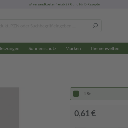
versandkostenfrei
ab 29 € und für E-Rezepte
letzungen
Sonnenschutz
Marken
Themenwelten
1 St
0,61 €