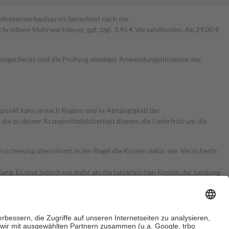
pothekenverkaufspreis berechnet nach der
hriebene Mehrwertsteuer, ggf. zzgl. 3,95 € Versandkosten. Ab 29,00 €
kungschecks und die Prüfung etwaiger Anwendungshinweise des
itpunkt kann je nach Region und in Abhängigkeit der
 zu deiner Arzneimittelsicherheit dienen, die Lieferfrist um die
ersicherung übernimmt in der Regel die Kosten dafür, der Versicherte
Euro.
Es sind jedoch nie mehr als die tatsächlichen Kosten der Leistung
e Zuzahlungen
an bei: