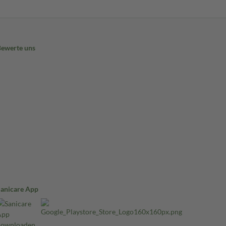
Bewerte uns
Sanicare App