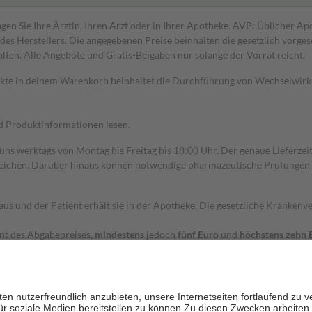
gen Sie Ihre Ärztin, Ihren Arzt oder in Ihrer Apotheke. AVP: Üblicher A
s Herstellers. Die angegebenen Preise beinhalten die gesetzlich vorgesc
alten. Alle Angebote und Gratis-Beigaben nur solange der Vorrat reicht.
dukte in deinem Warenkorb beinhaltet die Durchführung von Wechselwir
nd Produktinformationen lesen.
 uns werktags von Montag bis Freitag bis 18:00 Uhr. Der genaue Lieferze
ichen. Darüber hinaus können notwendige pharmazeutische Prüfungen, die
aus und der Patient erhält sie in der Apotheke. Die gesetzliche Krankenv
ent des Abgabepreises,
mindestens
jedoch
fünf Euro
und
höchstens zehn 
zehn Prozent der Kosten sowie zehn Euro je Verordnung.
rken und die besondere Stellung der Familie zu unterstützen, fallen
kein
 Ausnahme der Fahrkosten