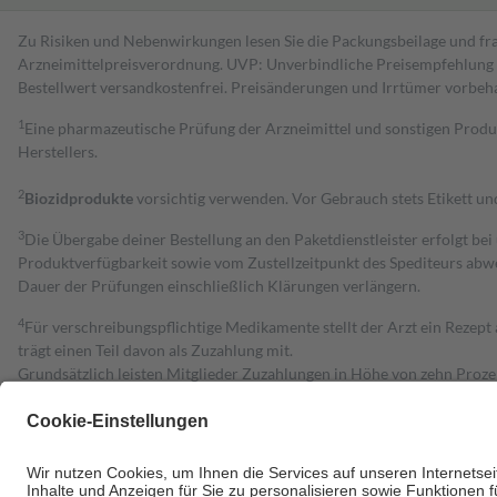
Zu Risiken und Nebenwirkungen lesen Sie die Packungsbeilage und fra
Arzneimittelpreisverordnung. UVP: Unverbindliche Preisempfehlung de
Bestell­wert versand­kosten­frei. Preisänderungen und Irrtümer vorbeh
1
Eine pharmazeutische Prüfung der Arzneimittel und sonstigen Pro
Herstellers.
2
Biozidprodukte
vorsichtig verwenden. Vor Gebrauch stets Etikett u
3
Die Übergabe deiner Bestellung an den Paketdienstleister erfolgt bei
Produktverfügbarkeit sowie vom Zustellzeitpunkt des Spediteurs abwe
Dauer der Prüfungen einschließlich Klärungen verlängern.
4
Für verschreibungspflichtige Medikamente stellt der Arzt ein Rezept 
trägt einen Teil davon als Zuzahlung mit.
Grundsätzlich leisten Mitglieder Zuzahlungen in Höhe von zehn Proz
zu entrichten.
Diese Regeln gelten grundsätzlich auch für Online-Apotheken.
Bei Heilmitteln und häuslicher Krankenpflege beträgt die Zuzahlung 
Um das Engagement der Versicherten für ihre eigene Gesundheit zu stä
• Kindern und Jugendlichen bis zum vollendeten 18. Lebensjahr mit