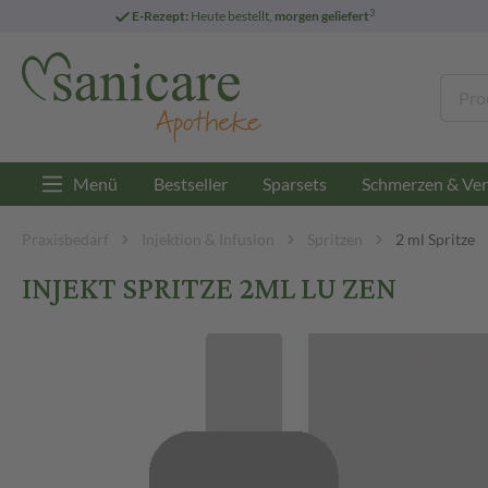
3
E-Rezept:
Heute bestellt,
morgen geliefert
Menü
Bestseller
Sparsets
Schmerzen & Ver
Praxisbedarf
Injektion & Infusion
Spritzen
2 ml Spritze
INJEKT SPRITZE 2ML LU ZEN