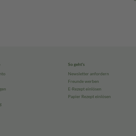
e
So geht's
nto
Newsletter anfordern
Freunde werben
gen
E-Rezept einlösen
Papier Rezept einlösen
g