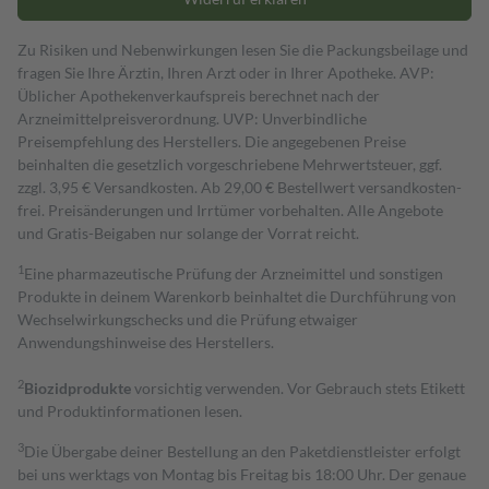
Zu Risiken und Nebenwirkungen lesen Sie die Packungsbeilage und
fragen Sie Ihre Ärztin, Ihren Arzt oder in Ihrer Apotheke. AVP:
Üblicher Apothekenverkaufspreis berechnet nach der
Arzneimittelpreisverordnung. UVP: Unverbindliche
Preisempfehlung des Herstellers. Die angegebenen Preise
beinhalten die gesetzlich vorgeschriebene Mehrwertsteuer, ggf.
zzgl. 3,95 € Versandkosten. Ab 29,00 € Bestell­wert versand­kosten­
frei. Preisänderungen und Irrtümer vorbehalten. Alle Angebote
und Gratis-Beigaben nur solange der Vorrat reicht.
1
Eine pharmazeutische Prüfung der Arzneimittel und sonstigen
Produkte in deinem Warenkorb beinhaltet die Durchführung von
Wechselwirkungschecks und die Prüfung etwaiger
Anwendungshinweise des Herstellers.
2
Biozidprodukte
vorsichtig verwenden. Vor Gebrauch stets Etikett
und Produktinformationen lesen.
3
Die Übergabe deiner Bestellung an den Paketdienstleister erfolgt
bei uns werktags von Montag bis Freitag bis 18:00 Uhr. Der genaue