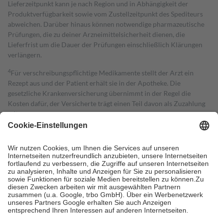
Lieferzeitpunkt kann je nach Region und in Abhängigkeit der
Produktverfügbarkeit sowie vom Zustellzeitpunkt des Spediteurs
abweichen. Darüber hinaus können notwendige pharmazeutische
Prüfungen, die zu deiner Arzneimittelsicherheit dienen, die
Lieferfrist um die Dauer der Prüfungen einschließlich Klärungen
verlängern.
4
Für verschreibungspflichtige Medikamente stellt der Arzt ein
Rezept aus und der Patient erhält sie in der Apotheke. Die
gesetzliche Krankenversicherung übernimmt in der Regel die
Kosten dafür, der Versicherte trägt einen Teil davon als Zuzahlung
mit.
Grundsätzlich leisten Mitglieder Zuzahlungen in Höhe von zehn
Prozent des Abgabepreises,
mindestens
jedoch
fünf Euro
und
höchstens zehn Euro.
Es sind jedoch nie mehr als die tatsächlichen
Kosten der Leistung zu entrichten.
Diese Regeln gelten grundsätzlich auch für Online-Apotheken.
Bei Heilmitteln und häuslicher Krankenpflege beträgt die
Zuzahlung zehn Prozent der Kosten sowie zehn Euro je
Verordnung.
Um das Engagement der Versicherten für ihre eigene Gesundheit zu
stärken und die besondere Stellung der Familie zu unterstützen,