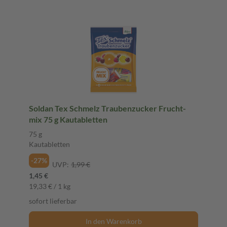
Soldan Tex Schmelz Traubenzucker Frucht-
mix 75 g Kautabletten
75 g
Kautabletten
-27%
UVP:
1,99 €
1,45 €
19,33 € / 1 kg
sofort lieferbar
In den Warenkorb