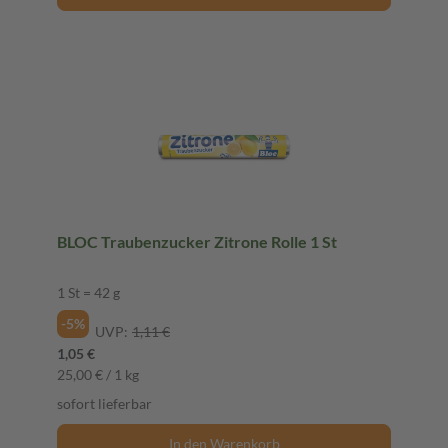
BLOC Traubenzucker Zitrone Rolle 1 St
1 St = 42 g
-5%
UVP:
1,11 €
1,05 €
25,00 € / 1 kg
sofort lieferbar
In den Warenkorb