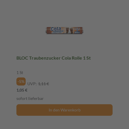
BLOC Traubenzucker Cola Rolle 1 St
1 St
-5%
UVP:
1,11 €
1,05 €
sofort lieferbar
In den Warenkorb