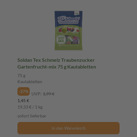
Soldan Tex Schmelz Traubenzucker
Gartenfrucht-mix 75 g Kautabletten
75 g
Kautabletten
-27%
UVP:
1,99 €
1,45 €
19,33 € / 1 kg
sofort lieferbar
In den Warenkorb