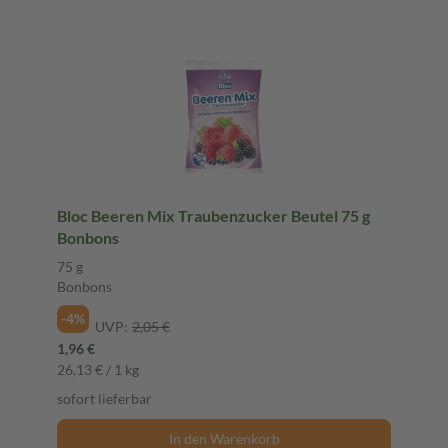
Bloc Beeren Mix Traubenzucker Beutel 75 g
Bonbons
75 g
Bonbons
-4%
UVP:
2,05 €
1,96 €
26,13 € / 1 kg
sofort lieferbar
In den Warenkorb