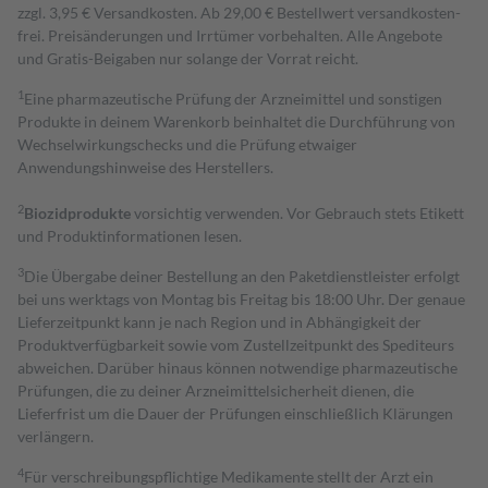
zzgl. 3,95 € Versandkosten. Ab 29,00 € Bestell­wert versand­kosten­
frei. Preisänderungen und Irrtümer vorbehalten. Alle Angebote
und Gratis-Beigaben nur solange der Vorrat reicht.
1
Eine pharmazeutische Prüfung der Arzneimittel und sonstigen
Produkte in deinem Warenkorb beinhaltet die Durchführung von
Wechselwirkungschecks und die Prüfung etwaiger
Anwendungshinweise des Herstellers.
2
Biozidprodukte
vorsichtig verwenden. Vor Gebrauch stets Etikett
und Produktinformationen lesen.
3
Die Übergabe deiner Bestellung an den Paketdienstleister erfolgt
bei uns werktags von Montag bis Freitag bis 18:00 Uhr. Der genaue
Lieferzeitpunkt kann je nach Region und in Abhängigkeit der
Produktverfügbarkeit sowie vom Zustellzeitpunkt des Spediteurs
abweichen. Darüber hinaus können notwendige pharmazeutische
Prüfungen, die zu deiner Arzneimittelsicherheit dienen, die
Lieferfrist um die Dauer der Prüfungen einschließlich Klärungen
verlängern.
4
Für verschreibungspflichtige Medikamente stellt der Arzt ein