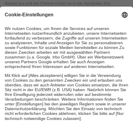
Rezept aus und der Patient erhält sie in der Apotheke. Die
gesetzliche Krankenversicherung übernimmt in der Regel die
Kosten dafür, der Versicherte trägt einen Teil davon als Zuzahlung
mit.
Grundsätzlich leisten Mitglieder Zuzahlungen in Höhe von zehn
Prozent des Abgabepreises,
mindestens
jedoch
fünf Euro
und
höchstens zehn Euro.
Es sind jedoch nie mehr als die tatsächlichen
Kosten der Leistung zu entrichten.
Diese Regeln gelten grundsätzlich auch für Online-Apotheken.
Bei Heilmitteln und häuslicher Krankenpflege beträgt die
Zuzahlung zehn Prozent der Kosten sowie zehn Euro je
Verordnung.
Um das Engagement der Versicherten für ihre eigene Gesundheit zu
stärken und die besondere Stellung der Familie zu unterstützen,
fallen
keine Zuzahlungen
an bei:
• Kindern und Jugendlichen bis zum vollendeten 18. Lebensjahr
mit Ausnahme der Fahrkosten
• Untersuchungen zur Vorsorge und Früherkennung, die von der
GKV getragen werden
• empfohlenen Schutzimpfungen
• Harn- und Blutteststreifen