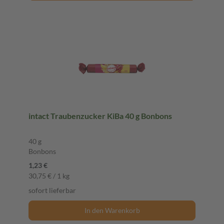
intact Traubenzucker KiBa 40 g Bonbons
40 g
Bonbons
1,23 €
30,75 € / 1 kg
sofort lieferbar
In den Warenkorb