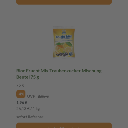
Bloc Frucht Mix Traubenzucker Mischung
Beutel 75 g
75 g
-4%
UVP:
2,05 €
1,96 €
26,13 € / 1 kg
sofort lieferbar