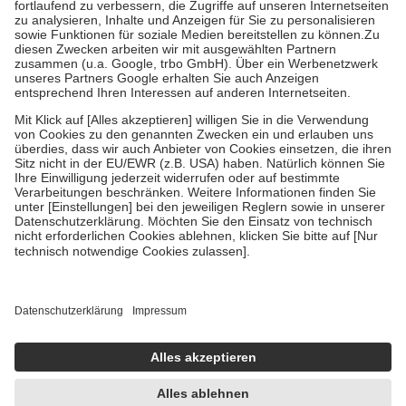
Diese Regeln gelten grundsätzlich auch für Online-Apotheken.
Bei Heilmitteln und häuslicher Krankenpflege beträgt die
Zuzahlung zehn Prozent der Kosten sowie zehn Euro je
Verordnung.
Um das Engagement der Versicherten für ihre eigene Gesundheit zu
stärken und die besondere Stellung der Familie zu unterstützen,
fallen
keine Zuzahlungen
an bei:
• Kindern und Jugendlichen bis zum vollendeten 18. Lebensjahr
mit Ausnahme der Fahrkosten
• Untersuchungen zur Vorsorge und Früherkennung, die von der
GKV getragen werden
• empfohlenen Schutzimpfungen
• Harn- und Blutteststreifen
Wir nutzen Trusted Shops als unabhängigen Dienstleister für die
Einholung von Bewertungen. Trusted Shops hat Maßnahmen
getroffen, um sicherzustellen, dass es sich um echte Bewertungen
handelt. Mehr Informationen findest du hier:
https://help.etrusted.com/hc/de/articles/4419944605341
Einige Bilder und Inhalte wurden unter Zuhilfenahme künstlicher
Intelligenz erstellt.