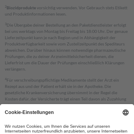
2
Biozidprodukte
vorsichtig verwenden. Vor Gebrauch stets Etikett
und Produktinformationen lesen.
3
Die Übergabe deiner Bestellung an den Paketdienstleister erfolgt
bei uns werktags von Montag bis Freitag bis 18:00 Uhr. Der genaue
Lieferzeitpunkt kann je nach Region und in Abhängigkeit der
Produktverfügbarkeit sowie vom Zustellzeitpunkt des Spediteurs
abweichen. Darüber hinaus können notwendige pharmazeutische
Prüfungen, die zu deiner Arzneimittelsicherheit dienen, die
Lieferfrist um die Dauer der Prüfungen einschließlich Klärungen
verlängern.
4
Für verschreibungspflichtige Medikamente stellt der Arzt ein
Rezept aus und der Patient erhält sie in der Apotheke. Die
gesetzliche Krankenversicherung übernimmt in der Regel die
Kosten dafür, der Versicherte trägt einen Teil davon als Zuzahlung
mit.
Grundsätzlich leisten Mitglieder Zuzahlungen in Höhe von zehn
Prozent des Abgabepreises,
mindestens
jedoch
fünf Euro
und
höchstens zehn Euro.
Es sind jedoch nie mehr als die tatsächlichen
Kosten der Leistung zu entrichten.