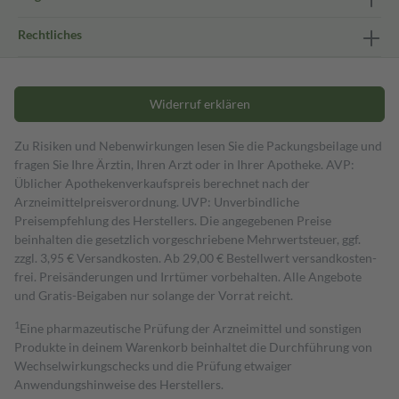
Rechtliches
Widerruf erklären
Zu Risiken und Nebenwirkungen lesen Sie die Packungsbeilage und
fragen Sie Ihre Ärztin, Ihren Arzt oder in Ihrer Apotheke. AVP:
Üblicher Apothekenverkaufspreis berechnet nach der
Arzneimittelpreisverordnung. UVP: Unverbindliche
Preisempfehlung des Herstellers. Die angegebenen Preise
beinhalten die gesetzlich vorgeschriebene Mehrwertsteuer, ggf.
zzgl. 3,95 € Versandkosten. Ab 29,00 € Bestell­wert versand­kosten­
frei. Preisänderungen und Irrtümer vorbehalten. Alle Angebote
und Gratis-Beigaben nur solange der Vorrat reicht.
1
Eine pharmazeutische Prüfung der Arzneimittel und sonstigen
Produkte in deinem Warenkorb beinhaltet die Durchführung von
Wechselwirkungschecks und die Prüfung etwaiger
Anwendungshinweise des Herstellers.