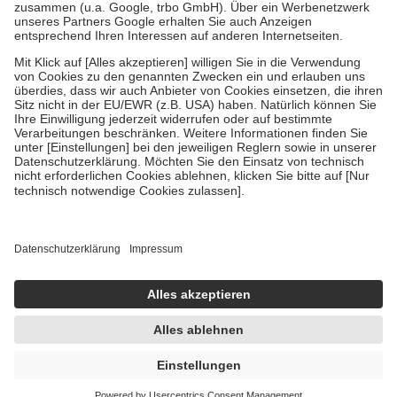
Diese Regeln gelten grundsätzlich auch für Online-Apotheken.
Bei Heilmitteln und häuslicher Krankenpflege beträgt die
Zuzahlung zehn Prozent der Kosten sowie zehn Euro je
Verordnung.
Um das Engagement der Versicherten für ihre eigene Gesundheit zu
stärken und die besondere Stellung der Familie zu unterstützen,
fallen
keine Zuzahlungen
an bei:
• Kindern und Jugendlichen bis zum vollendeten 18. Lebensjahr
mit Ausnahme der Fahrkosten
• Untersuchungen zur Vorsorge und Früherkennung, die von der
GKV getragen werden
• empfohlenen Schutzimpfungen
• Harn- und Blutteststreifen
Wir nutzen Trusted Shops als unabhängigen Dienstleister für die
Einholung von Bewertungen. Trusted Shops hat Maßnahmen
getroffen, um sicherzustellen, dass es sich um echte Bewertungen
handelt. Mehr Informationen findest du hier:
https://help.etrusted.com/hc/de/articles/4419944605341
UVP:
2,05 €
1,96 €