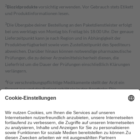
2
Biozidprodukte
vorsichtig verwenden. Vor Gebrauch stets Etikett
und Produktinformationen lesen.
3
Die Übergabe deiner Bestellung an den Paketdienstleister erfolgt
bei uns werktags von Montag bis Freitag bis 18:00 Uhr. Der genaue
Lieferzeitpunkt kann je nach Region und in Abhängigkeit der
Produktverfügbarkeit sowie vom Zustellzeitpunkt des Spediteurs
abweichen. Darüber hinaus können notwendige pharmazeutische
Prüfungen, die zu deiner Arzneimittelsicherheit dienen, die
Lieferfrist um die Dauer der Prüfungen einschließlich Klärungen
verlängern.
4
Für verschreibungspflichtige Medikamente stellt der Arzt ein
Rezept aus und der Patient erhält sie in der Apotheke. Die
gesetzliche Krankenversicherung übernimmt in der Regel die
Kosten dafür, der Versicherte trägt einen Teil davon als Zuzahlung
mit.
Grundsätzlich leisten Mitglieder Zuzahlungen in Höhe von zehn
Prozent des Abgabepreises,
mindestens
jedoch
fünf Euro
und
höchstens zehn Euro.
Es sind jedoch nie mehr als die tatsächlichen
Kosten der Leistung zu entrichten.