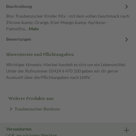
Beschreibung
Bloc Traubenzucker Kinder Mix - mit dem vollen Geschmack nach
Zitrone &amp; Orange, Kiwi-Mango &amp; Aprikose -
Palmölfre…
Mehr
Bewertungen
Hinweistexte und Pflichtangaben
Wichtiger Hinweis: Hierbei handelt es sich um ein Lebensmittel.
Unter der Rufnummer 05424 6 470 100 geben wir dir gerne
Auskunft über die Pflichtangaben nach LMIV.
Weitere Produkte aus:
Traubenzucker Bonbons
Versandarten
i.d.R. am nächsten Werktag