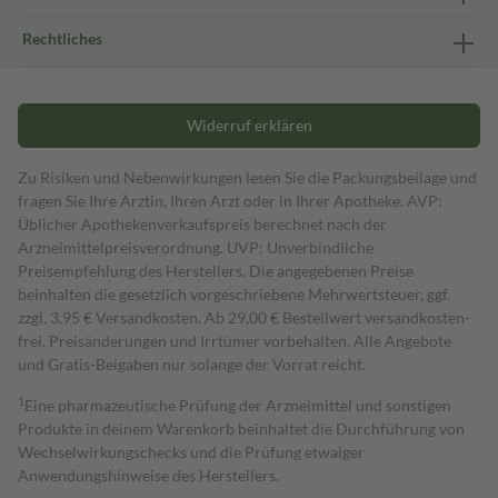
Rechtliches
Widerruf erklären
Zu Risiken und Nebenwirkungen lesen Sie die Packungsbeilage und
fragen Sie Ihre Ärztin, Ihren Arzt oder in Ihrer Apotheke. AVP:
Üblicher Apothekenverkaufspreis berechnet nach der
Arzneimittelpreisverordnung. UVP: Unverbindliche
Preisempfehlung des Herstellers. Die angegebenen Preise
beinhalten die gesetzlich vorgeschriebene Mehrwertsteuer, ggf.
zzgl. 3,95 € Versandkosten. Ab 29,00 € Bestell­wert versand­kosten­
frei. Preisänderungen und Irrtümer vorbehalten. Alle Angebote
und Gratis-Beigaben nur solange der Vorrat reicht.
1
Eine pharmazeutische Prüfung der Arzneimittel und sonstigen
Produkte in deinem Warenkorb beinhaltet die Durchführung von
Wechselwirkungschecks und die Prüfung etwaiger
Anwendungshinweise des Herstellers.