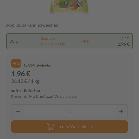
Abbildung kann abweichen
2,05 €
Spartipp
75 g
-4%
1,96 €
(26,13 € / 1 kg)
-4%
UVP:
2,05 €
1,96 €
26,13 € / 1 kg
sofort lieferbar
Preise inkl. MwSt. ggf. zzgl. Versandkosten
In den Warenkorb