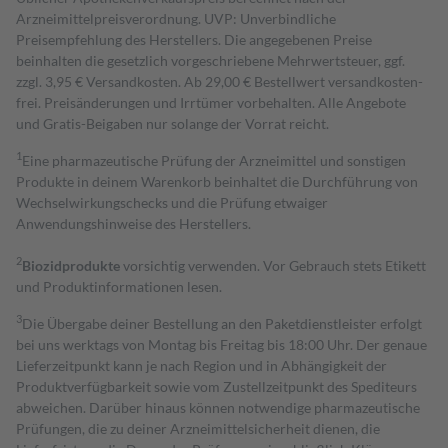
Arzneimittelpreisverordnung. UVP: Unverbindliche
Preisempfehlung des Herstellers. Die angegebenen Preise
beinhalten die gesetzlich vorgeschriebene Mehrwertsteuer, ggf.
zzgl. 3,95 € Versandkosten. Ab 29,00 € Bestell­wert versand­kosten­
frei. Preisänderungen und Irrtümer vorbehalten. Alle Angebote
und Gratis-Beigaben nur solange der Vorrat reicht.
1
Eine pharmazeutische Prüfung der Arzneimittel und sonstigen
Produkte in deinem Warenkorb beinhaltet die Durchführung von
Wechselwirkungschecks und die Prüfung etwaiger
Anwendungshinweise des Herstellers.
2
Biozidprodukte
vorsichtig verwenden. Vor Gebrauch stets Etikett
und Produktinformationen lesen.
3
Die Übergabe deiner Bestellung an den Paketdienstleister erfolgt
bei uns werktags von Montag bis Freitag bis 18:00 Uhr. Der genaue
Lieferzeitpunkt kann je nach Region und in Abhängigkeit der
Produktverfügbarkeit sowie vom Zustellzeitpunkt des Spediteurs
abweichen. Darüber hinaus können notwendige pharmazeutische
Prüfungen, die zu deiner Arzneimittelsicherheit dienen, die