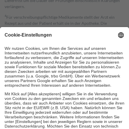
Lieferfrist um die Dauer der Prüfungen einschließlich Klärungen
verlängern.
4
Für verschreibungspflichtige Medikamente stellt der Arzt ein
Rezept aus und der Patient erhält sie in der Apotheke. Die
gesetzliche Krankenversicherung übernimmt in der Regel die
Kosten dafür, der Versicherte trägt einen Teil davon als Zuzahlung
mit.
Grundsätzlich leisten Mitglieder Zuzahlungen in Höhe von zehn
Prozent des Abgabepreises,
mindestens
jedoch
fünf Euro
und
höchstens zehn Euro.
Es sind jedoch nie mehr als die tatsächlichen
Kosten der Leistung zu entrichten.
Diese Regeln gelten grundsätzlich auch für Online-Apotheken.
Bei Heilmitteln und häuslicher Krankenpflege beträgt die
Zuzahlung zehn Prozent der Kosten sowie zehn Euro je
Verordnung.
Um das Engagement der Versicherten für ihre eigene Gesundheit zu
stärken und die besondere Stellung der Familie zu unterstützen,
fallen
keine Zuzahlungen
an bei:
• Kindern und Jugendlichen bis zum vollendeten 18. Lebensjahr
mit Ausnahme der Fahrkosten
• Untersuchungen zur Vorsorge und Früherkennung, die von der