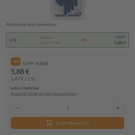
Abbildung kann abweichen
6,13 €
Spartipp
4 St
-4%
5,88 €
(1,47 € / 1 St)
-4%
UVP:
6,13 €
5,88 €
1,47 € / 1 St
sofort lieferbar
Preise inkl. MwSt. ggf. zzgl. Versandkosten
In den Warenkorb