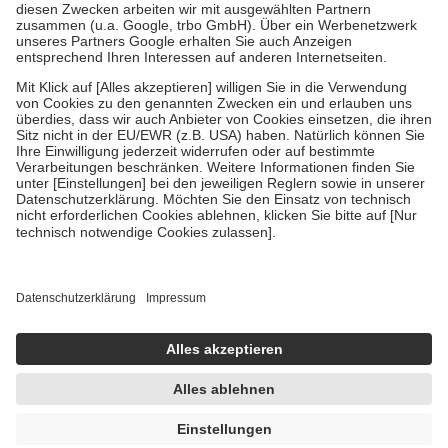
Zuzahlung zehn Prozent der Kosten sowie zehn Euro je
Verordnung.
Um das Engagement der Versicherten für ihre eigene Gesundheit zu
stärken und die besondere Stellung der Familie zu unterstützen,
fallen
keine Zuzahlungen
an bei:
• Kindern und Jugendlichen bis zum vollendeten 18. Lebensjahr
mit Ausnahme der Fahrkosten
• Untersuchungen zur Vorsorge und Früherkennung, die von der
GKV getragen werden
• empfohlenen Schutzimpfungen
• Harn- und Blutteststreifen
Wir nutzen Trusted Shops als unabhängigen Dienstleister für die
Einholung von Bewertungen. Trusted Shops hat Maßnahmen
getroffen, um sicherzustellen, dass es sich um echte Bewertungen
handelt. Mehr Informationen findest du hier:
https://help.etrusted.com/hc/de/articles/4419944605341
Einige Bilder und Inhalte wurden unter Zuhilfenahme künstlicher
Intelligenz erstellt.
UVP:
6,13 €