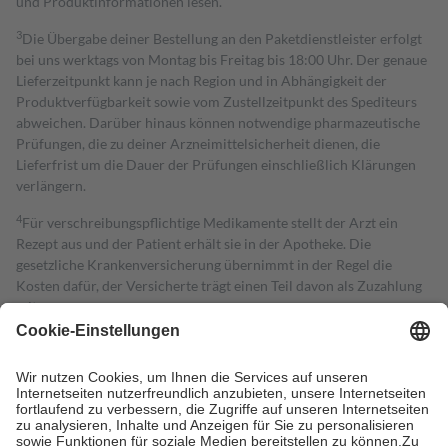
und Produktinformationen lesen.
3
Die Übergabe deiner Bestellung an den Paketdienstleister erfolgt
bei uns werktags von Montag bis Freitag bis 18:00 Uhr. Der genaue
Lieferzeitpunkt kann je nach Region und in Abhängigkeit der
Produktverfügbarkeit sowie vom Zustellzeitpunkt des Spediteurs
abweichen. Darüber hinaus können notwendige pharmazeutische
Prüfungen, die zu deiner Arzneimittelsicherheit dienen, die
Lieferfrist um die Dauer der Prüfungen einschließlich Klärungen
verlängern.
4
Für verschreibungspflichtige Medikamente stellt der Arzt ein
Rezept aus und der Patient erhält sie in der Apotheke. Die
gesetzliche Krankenversicherung übernimmt in der Regel die
Kosten dafür, der Versicherte trägt einen Teil davon als Zuzahlung
mit.
Grundsätzlich leisten Mitglieder Zuzahlungen in Höhe von zehn
Prozent des Abgabepreises,
mindestens
jedoch
fünf Euro
und
höchstens zehn Euro.
Es sind jedoch nie mehr als die tatsächlichen
Kosten der Leistung zu entrichten.
Diese Regeln gelten grundsätzlich auch für Online-Apotheken.
Bei Heilmitteln und häuslicher Krankenpflege beträgt die