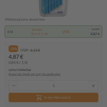
Abbildung kann abweichen
6,13 €
Spartipp
6 St
-21%
4,87 €
(0,81 € / 1 St)
-21%
UVP:
6,13 €
4,87 €
0,81 € / 1 St
sofort lieferbar
Preise inkl. MwSt. ggf. zzgl. Versandkosten
In den Warenkorb