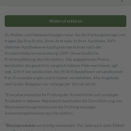
Widerruf erklären
Zu Risiken und Nebenwirkungen lesen Sie die Packungsbeilage und
fragen Sie Ihre Ärztin, Ihren Arzt oder in Ihrer Apotheke. AVP:
Üblicher Apothekenverkaufspreis berechnet nach der
Arzneimittelpreisverordnung. UVP: Unverbindliche
Preisempfehlung des Herstellers. Die angegebenen Preise
beinhalten die gesetzlich vorgeschriebene Mehrwertsteuer, ggf.
zzgl. 3,95 € Versandkosten. Ab 29,00 € Bestell­wert versand­kosten­
frei. Preisänderungen und Irrtümer vorbehalten. Alle Angebote
und Gratis-Beigaben nur solange der Vorrat reicht.
1
Eine pharmazeutische Prüfung der Arzneimittel und sonstigen
Produkte in deinem Warenkorb beinhaltet die Durchführung von
Wechselwirkungschecks und die Prüfung etwaiger
Anwendungshinweise des Herstellers.
2
Biozidprodukte
vorsichtig verwenden. Vor Gebrauch stets Etikett