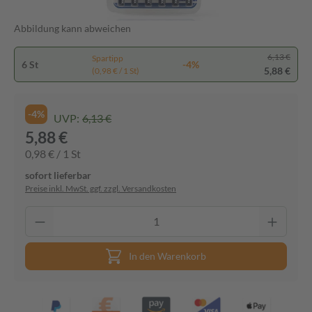
Abbildung kann abweichen
6,13 €
Spartipp
6 St
-4%
5,88 €
(0,98 € / 1 St)
-4%
UVP:
6,13 €
5,88 €
0,98 € / 1 St
sofort lieferbar
Preise inkl. MwSt. ggf. zzgl. Versandkosten
In den Warenkorb