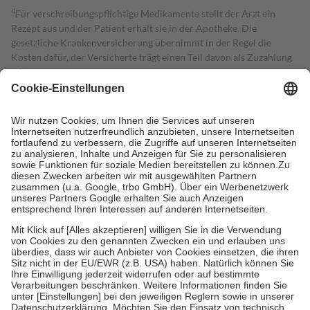
4
Für verschreibungspflichtige Medikamente stellt der Arzt ein
Rezept aus und der Patient erhält sie in der Apotheke. Die
gesetzliche Krankenversicherung übernimmt in der Regel die
Kosten dafür, der Versicherte trägt einen Teil davon als Zuzahlung
mit.
Grundsätzlich leisten Mitglieder Zuzahlungen in Höhe von zehn
Prozent des Abgabepreises,
mindestens
jedoch
fünf Euro
und
höchstens zehn Euro.
Es sind jedoch nie mehr als die tatsächlichen
Kosten der Leistung zu entrichten.
Diese Regeln gelten grundsätzlich auch für Online-Apotheken.
Bei Heilmitteln und häuslicher Krankenpflege beträgt die
Zuzahlung zehn Prozent der Kosten sowie zehn Euro je
Verordnung.
Um das Engagement der Versicherten für ihre eigene Gesundheit zu
stärken und die besondere Stellung der Familie zu unterstützen,
fallen
keine Zuzahlungen
an bei:
• Kindern und Jugendlichen bis zum vollendeten 18. Lebensjahr
mit Ausnahme der Fahrkosten
• Untersuchungen zur Vorsorge und Früherkennung, die von der
GKV getragen werden
• empfohlenen Schutzimpfungen