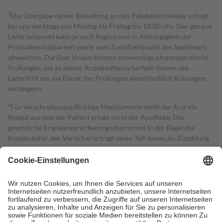
3
Die Übergabe deiner Bestellung an den Paketdienstleister erfolgt
bei uns werktags von Montag bis Freitag bis 18:00 Uhr. Der genaue
Lieferzeitpunkt kann je nach Region und in Abhängigkeit der
Produktverfügbarkeit sowie vom Zustellzeitpunkt des Spediteurs
abweichen. Darüber hinaus können notwendige pharmazeutische
Prüfungen, die zu deiner Arzneimittelsicherheit dienen, die
Lieferfrist um die Dauer der Prüfungen einschließlich Klärungen
verlängern.
4
Für verschreibungspflichtige Medikamente stellt der Arzt ein
Rezept aus und der Patient erhält sie in der Apotheke. Die
gesetzliche Krankenversicherung übernimmt in der Regel die
Kosten dafür, der Versicherte trägt einen Teil davon als Zuzahlung
mit.
Grundsätzlich leisten Mitglieder Zuzahlungen in Höhe von zehn
Prozent des Abgabepreises,
mindestens
jedoch
fünf Euro
und
höchstens zehn Euro.
Es sind jedoch nie mehr als die tatsächlichen
Kosten der Leistung zu entrichten.
Diese Regeln gelten grundsätzlich auch für Online-Apotheken.
Bei Heilmitteln und häuslicher Krankenpflege beträgt die
Zuzahlung zehn Prozent der Kosten sowie zehn Euro je