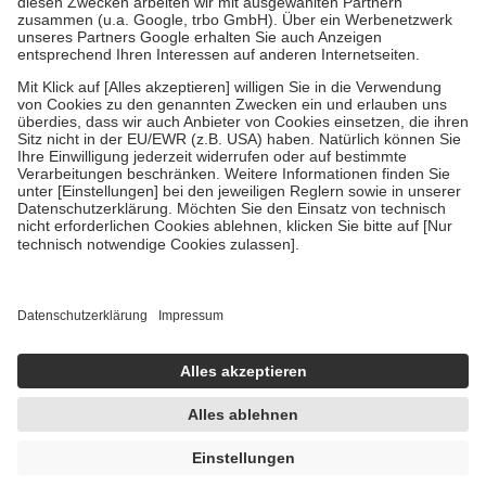
Verordnung.
Um das Engagement der Versicherten für ihre eigene Gesundheit zu
stärken und die besondere Stellung der Familie zu unterstützen,
fallen
keine Zuzahlungen
an bei:
• Kindern und Jugendlichen bis zum vollendeten 18. Lebensjahr
mit Ausnahme der Fahrkosten
• Untersuchungen zur Vorsorge und Früherkennung, die von der
GKV getragen werden
• empfohlenen Schutzimpfungen
• Harn- und Blutteststreifen
Wir nutzen Trusted Shops als unabhängigen Dienstleister für die
Einholung von Bewertungen. Trusted Shops hat Maßnahmen
getroffen, um sicherzustellen, dass es sich um echte Bewertungen
handelt. Mehr Informationen findest du hier:
https://help.etrusted.com/hc/de/articles/4419944605341
Einige Bilder und Inhalte wurden unter Zuhilfenahme künstlicher
Intelligenz erstellt.
UVP:
15,45 €