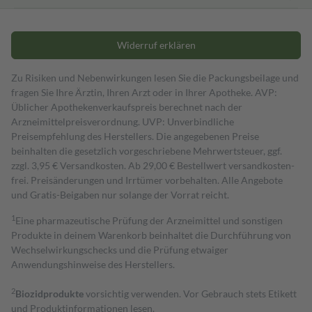
Widerruf erklären
Zu Risiken und Nebenwirkungen lesen Sie die Packungsbeilage und
fragen Sie Ihre Ärztin, Ihren Arzt oder in Ihrer Apotheke. AVP:
Üblicher Apothekenverkaufspreis berechnet nach der
Arzneimittelpreisverordnung. UVP: Unverbindliche
Preisempfehlung des Herstellers. Die angegebenen Preise
beinhalten die gesetzlich vorgeschriebene Mehrwertsteuer, ggf.
zzgl. 3,95 € Versandkosten. Ab 29,00 € Bestell­wert versand­kosten­
frei. Preisänderungen und Irrtümer vorbehalten. Alle Angebote
und Gratis-Beigaben nur solange der Vorrat reicht.
1
Eine pharmazeutische Prüfung der Arzneimittel und sonstigen
Produkte in deinem Warenkorb beinhaltet die Durchführung von
Wechselwirkungschecks und die Prüfung etwaiger
Anwendungshinweise des Herstellers.
2
Biozidprodukte
vorsichtig verwenden. Vor Gebrauch stets Etikett
und Produktinformationen lesen.