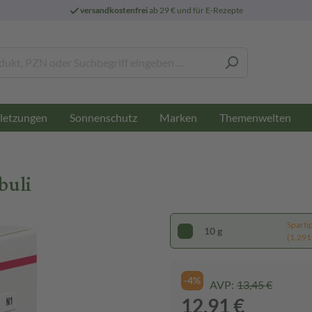
versandkostenfrei
ab 29 € und für E-Rezepte
letzungen
Sonnenschutz
Marken
Themenwelten
buli
Sparti
10 g
(1.291,
-4%
AVP:
13,45 €
12,91 €