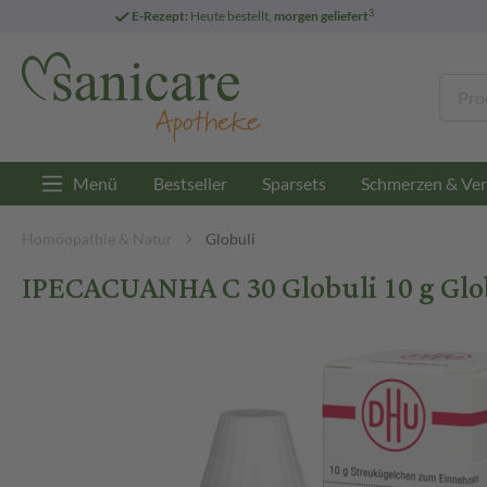
3
E-Rezept:
Heute bestellt,
morgen geliefert
Menü
Bestseller
Sparsets
Schmerzen & Ver
Homöopathie & Natur
Globuli
IPECACUANHA C 30 Globuli 10 g Glo