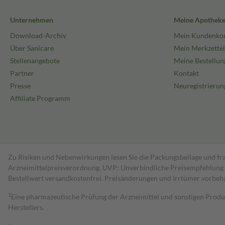
Unternehmen
Meine Apothek
Download-Archiv
Mein Kundenko
Über Sanicare
Mein Merkzettel
Stellenangebote
Meine Bestellun
Partner
Kontakt
Presse
Neuregistrierun
Affiliate Programm
Zu Risiken und Nebenwirkungen lesen Sie die Packungsbeilage und fra
Arzneimittelpreisverordnung. UVP: Unverbindliche Preisempfehlung de
Bestell­wert versand­kosten­frei. Preisänderungen und Irrtümer vorbeh
1
Eine pharmazeutische Prüfung der Arzneimittel und sonstigen Pro
Herstellers.