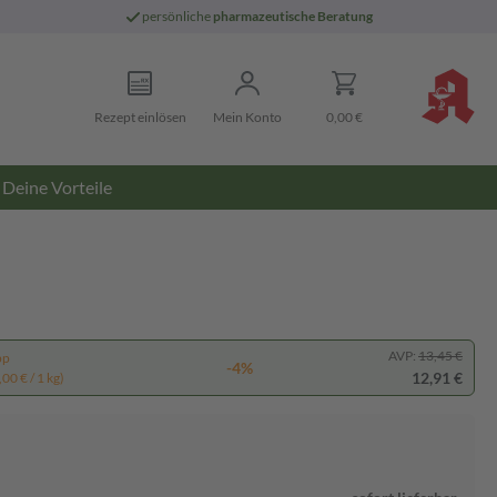
persönliche
pharmazeutische Beratung
Rezept einlösen
Mein Konto
0,00 €
Deine Vorteile
AVP:
13,45 €
pp
-4%
12,91 €
00 € / 1 kg)