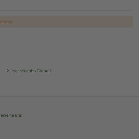
nderen.
Ipecacuanha Globuli
Bewerte uns