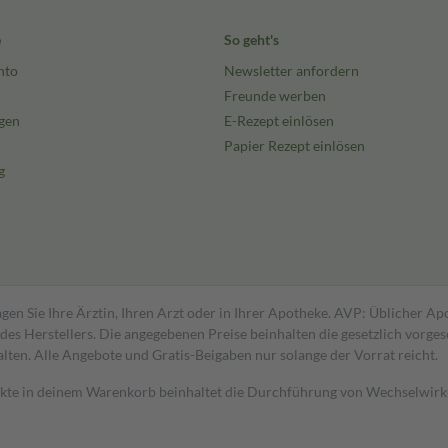
e
So geht's
nto
Newsletter anfordern
Freunde werben
gen
E-Rezept einlösen
Papier Rezept einlösen
g
gen Sie Ihre Ärztin, Ihren Arzt oder in Ihrer Apotheke. AVP: Üblicher A
s Herstellers. Die angegebenen Preise beinhalten die gesetzlich vorgesc
alten. Alle Angebote und Gratis-Beigaben nur solange der Vorrat reicht.
dukte in deinem Warenkorb beinhaltet die Durchführung von Wechselwir